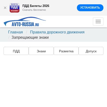
ПДД Билеты 2026
×
УСТАНОВИТЬ
Скачать бесплатно
Togg
navi
Главная
Правила дорожного движения
Запрещающие знаки
ПДД
Знаки
Разметка
Допуск