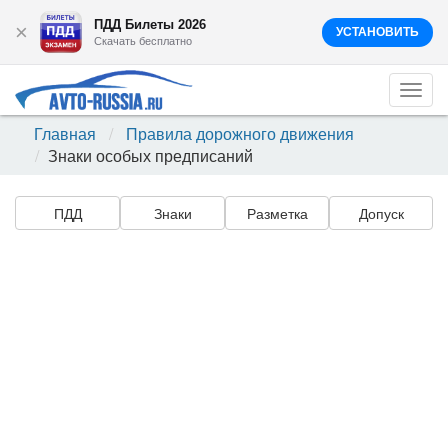
ПДД Билеты 2026
×
УСТАНОВИТЬ
Скачать бесплатно
Togg
navi
Главная
Правила дорожного движения
Знаки особых предписаний
ПДД
Знаки
Разметка
Допуск