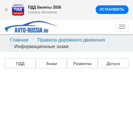
ПДД Билеты 2026
×
УСТАНОВИТЬ
Скачать бесплатно
Togg
navi
Главная
Правила дорожного движения
Информационные знаки
ПДД
Знаки
Разметка
Допуск