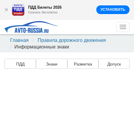
ПДД Билеты 2026
×
УСТАНОВИТЬ
Скачать бесплатно
Togg
navi
Главная
Правила дорожного движения
Информационные знаки
ПДД
Знаки
Разметка
Допуск