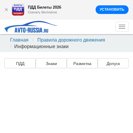
ПДД Билеты 2026
×
УСТАНОВИТЬ
Скачать бесплатно
Togg
navi
Главная
Правила дорожного движения
Информационные знаки
ПДД
Знаки
Разметка
Допуск