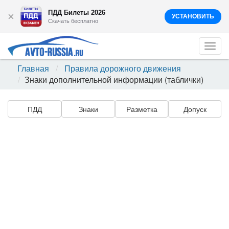
ПДД Билеты 2026
×
УСТАНОВИТЬ
Скачать бесплатно
Togg
navi
Главная
Правила дорожного движения
Знаки дополнительной информации (таблички)
ПДД
Знаки
Разметка
Допуск