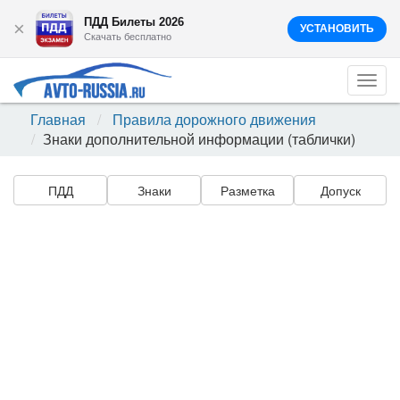
ПДД Билеты 2026
×
УСТАНОВИТЬ
Скачать бесплатно
Togg
navi
Главная
Правила дорожного движения
Знаки дополнительной информации (таблички)
ПДД
Знаки
Разметка
Допуск