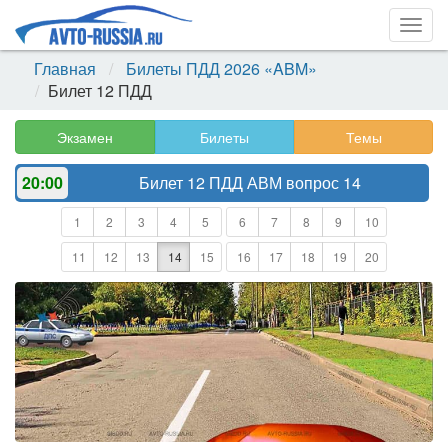
Togg
navig
Главная
Билеты ПДД 2026 «ABM»
Билет 12 ПДД
Экзамен
Билеты
Темы
20:00
Билет 12 ПДД АВМ
вопрос 14
1
2
3
4
5
6
7
8
9
10
11
12
13
14
15
16
17
18
19
20