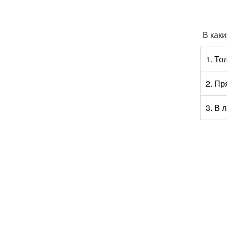
В как
1. То
2. Пр
3. В 