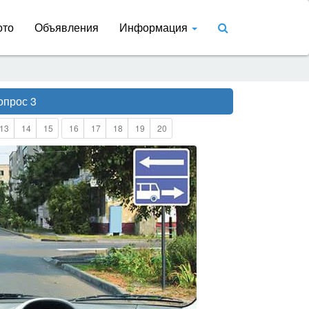
ото
Объявления
Информация
опрос 3
13
14
15
16
17
18
19
20