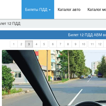
Билеты ПДД
Каталог авто
Каталог м
лет 12 ПДД
Билет 12 ПДД АВМ
в
1
2
3
4
5
6
7
8
9
10
11
12