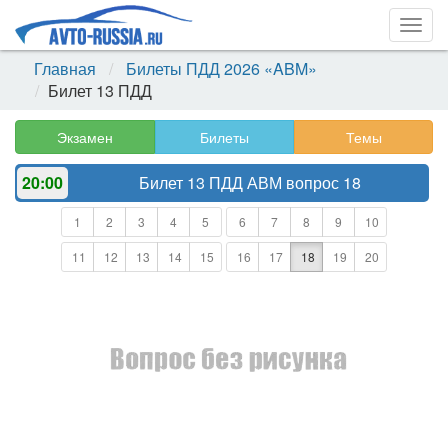
Togg
navig
Главная
Билеты ПДД 2026 «ABM»
Билет 13 ПДД
Экзамен
Билеты
Темы
20:00
Билет 13 ПДД АВМ
вопрос 18
1
2
3
4
5
6
7
8
9
10
11
12
13
14
15
16
17
18
19
20