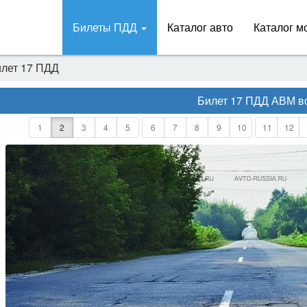
Билеты ПДД
Каталог авто
Каталог м
лет 17 ПДД
Билет 17 ПДД АВМ
в
1
2
3
4
5
6
7
8
9
10
11
12