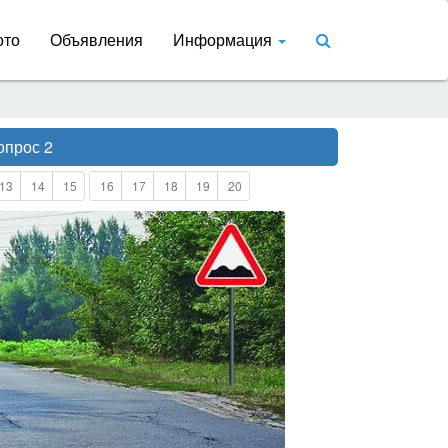
ото
Объявления
Информация
опрос 2
13
14
15
16
17
18
19
20