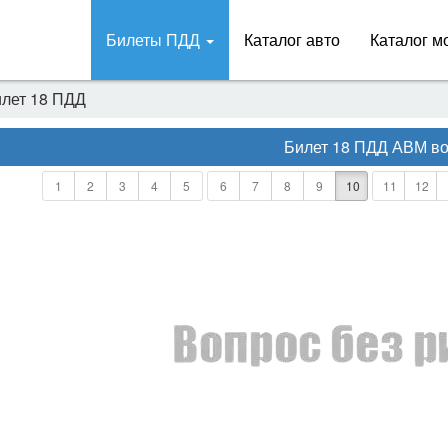
Билеты ПДД
Каталог авто
Каталог м
лет 18 ПДД
Билет 18 ПДД АВМ
во
1
2
3
4
5
6
7
8
9
10
11
12