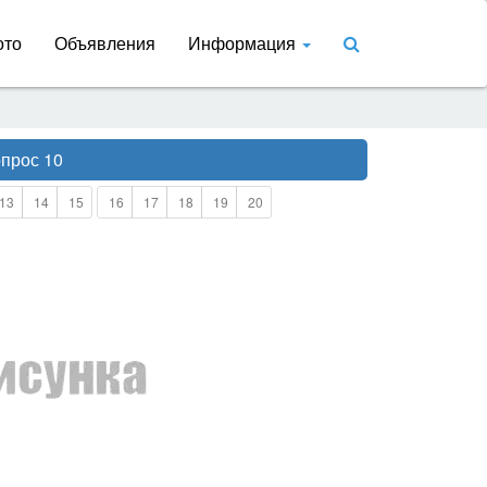
ото
Объявления
Информация
прос 10
13
14
15
16
17
18
19
20