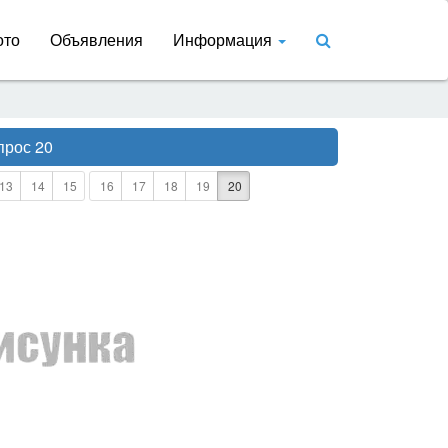
ото
Объявления
Информация
прос 20
13
14
15
16
17
18
19
20