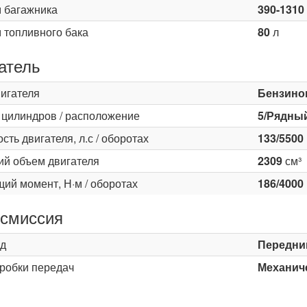
 багажника
390-1310
 топливного бака
80
л
атель
вигателя
Бензино
 цилиндров / расположение
5/Рядны
ть двигателя, л.с / оборотах
133/5500
ий объем двигателя
2309
см³
ий момент, Н·м / оборотах
186/4000
смиссия
д
Передни
оробки передач
Механиче
ь