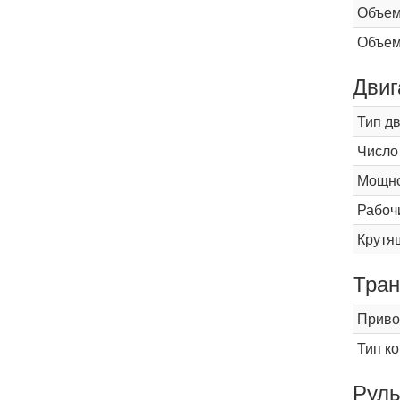
Объем
Объем
Двиг
Тип д
Число
Мощнос
Рабоч
Крутящ
Тран
Приво
Тип к
Рул