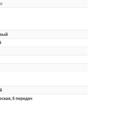
л
вый
й
й
ская, 5 передач