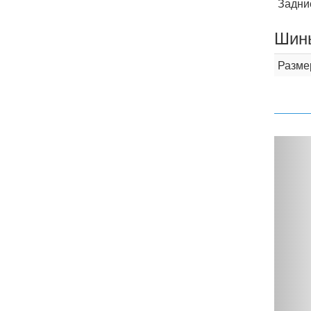
Задни
Шины
Разме