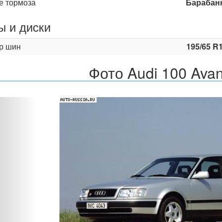
е тормоза
Барабан
 и диски
р шин
195/65 R
Фото Audi 100 Avan
Назад