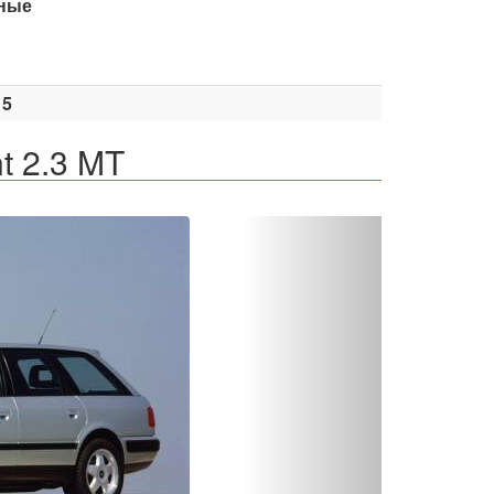
ные
15
t 2.3 MT
Вперед