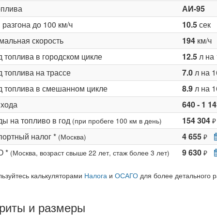
оплива
АИ-95
разгона до 100 км/ч
10.5
сек
мальная скорость
194
км/ч
д топлива в городском цикле
12.5
л на 
 топлива на трассе
7.0
л на 1
д топлива в смешанном цикле
8.9
л на 1
 хода
640 - 1 1
ды на топливо в год
154 304
(при пробеге 100 км в день)
₽
портный налог *
4 655
(Москва)
₽
О *
9 630
(Москва, возраст свыше 22 лет, стаж более 3 лет)
₽
льзуйтесь калькуляторами
Налога
и
ОСАГО
для более детального р
риты и размеры