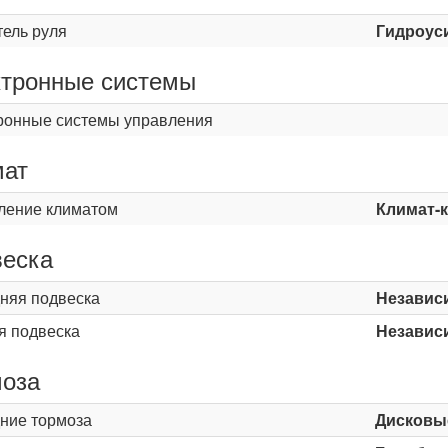
тель руля
Гидроус
тронные системы
ронные системы управления
мат
ление климатом
Климат-
еска
няя подвеска
Независ
я подвеска
Независ
оза
ние тормоза
Дисковы