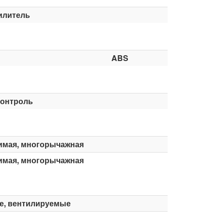
илитель
ABS
контроль
имая, многорычажная
имая, многорычажная
е, вентилируемые