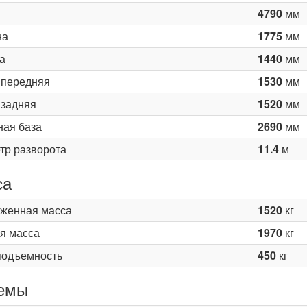
4790
мм
на
1775
мм
а
1440
мм
 передняя
1530
мм
 задняя
1520
мм
ная база
2690
мм
тр разворота
11.4
м
са
женная масса
1520
кг
я масса
1970
кг
подъемность
450
кг
емы