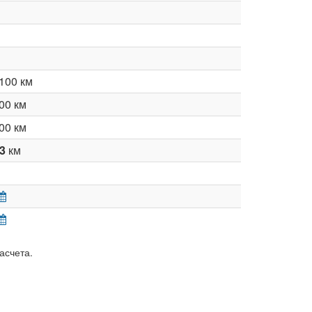
100 км
00 км
00 км
43
км
асчета.