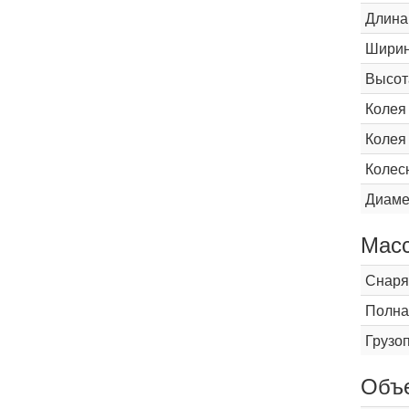
Длина
Шири
Высот
Колея
Колея
Колес
Диаме
Мас
Снаря
Полна
Грузо
Объ