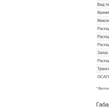
Вид т
Время 
Макси
Расхо
Расход
Расхо
Запас
Расхо
Транс
ОСАГ
* Воспо
Габа