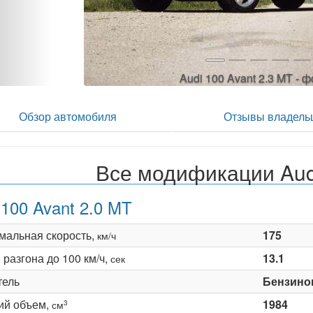
Audi 100 Avant 2.3 MT -
Обзор автомобиля
Отзывы владель
Все модификации Aud
 100 Avant 2.0 MT
мальная скорость,
175
км/ч
разгона до 100 км/ч,
13.1
сек
тель
Бензино
ий объем,
1984
3
см