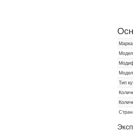
Осн
Марка
Модел
Модиф
Модел
Тип ку
Колич
Колич
Стран
Эксп