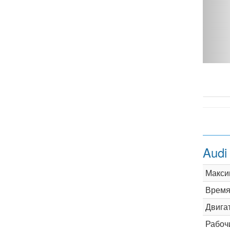
3 MT - фото 1
Audi
Макси
Время 
Двига
Рабоч