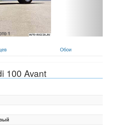
 фото 2
цев
Обои
i 100 Avant
вый