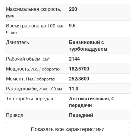
Максимальная скорость,
220
км/ч
Время разгона до 100 км/
9.5
ч,
сек
Двигатель
Бензиновый с
турбонаддувом
Рабочий объем,
2144
3
см
Мощность,
182/5700
л.с. / оборотах
Момент,
252/3600
Н·м / оборотах
Расход комби,
11.0
л на 100 км
Тип коробки передач
Автоматическая, 4
передачи
Привод
Передний
Показать все характеристики