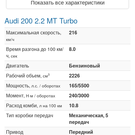
Показать все характеристики
Audi 200 2.2 MT Turbo
Максимальная скорость,
216
км/ч
Время разгона до 100 км/
8.0
ч,
сек
Двигатель
Бензиновый
Рабочий объем,
2226
3
см
Мощность,
165/5500
л.с. / оборотах
Момент,
240/3000
Н·м / оборотах
Расход комби,
10.8
л на 100 км
Тип коробки передач
Механическая, 5
передач
Привод
Передний