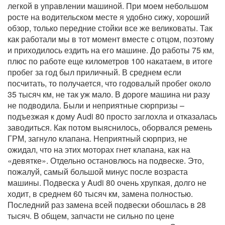
легкой в управлении машиной. При моем небольшом
росте на водительском месте я удобно сижу, хороший
обзор, только передние стойки все же великоваты. Так
как работали мы в тот момент вместе с отцом, поэтому
и приходилось ездить на его машине. До работы 75 км,
плюс по работе еще километров 100 накатаем, в итоге
пробег за год был приличный. В среднем если
посчитать, то получается, что годовалый пробег около
35 тысяч км, не так уж мало. В дороге машина ни разу
не подводила. Были и неприятные сюрпризы –
подъезжая к дому Audi 80 просто заглохла и отказалась
заводиться. Как потом выяснилось, оборвался ремень
ГРМ, загнуло клапана. Неприятный сюрприз, не
ожидал, что на этих моторах гнет клапана, как на
«девятке». Отдельно остановлюсь на подвеске. Это,
пожалуй, самый большой минус после возраста
машины. Подвеска у Audi 80 очень хрупкая, долго не
ходит, в среднем 60 тысяч км, замена полностью.
Последний раз замена всей подвески обошлась в 28
тысяч. В общем, запчасти не сильно по цене