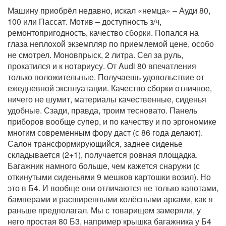
Машину приобрёл недавно, искал «немца» – Ауди 80,
100 или Пассат. Мотив – доступность з/ч,
ремонтопригодность, качество сборки. Попался на
глаза неплохой экземпляр по приемлемой цене, особо
не смотрел. Моновпрыск, 2 литра. Сел за руль,
прокатился и к нотариусу. От Audi 80 впечатления
только положительные. Получаешь удовольствие от
ежедневной эксплуатации. Качество сборки отличное,
ничего не шумит, материалы качественные, сиденья
удобные. Сзади, правда, троим тесновато. Панель
приборов вообще супер, и по качеству и по эргономике
многим современным фору даст (с 86 года делают).
Салон трансформирующийся, заднее сиденье
складывается (2+1), получается ровная площадка.
Багажник намного больше, чем кажется снаружи (с
откинутыми сиденьями 9 мешков картошки возил). Но
это в Б4. И вообще они отличаются не только капотами,
бамперами и расширенными колёсными арками, как я
раньше предполагал. Мы с товарищем замеряли, у
него простая 80 Б3, например крышка багажника у Б4