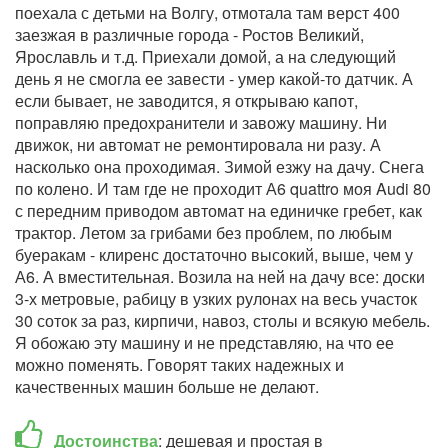
поехала с детьми на Волгу, отмотала там верст 400
заезжая в различные города - Ростов Великий,
Ярославль и т.д. Приехали домой, а на следующий
день я не смогла ее завести - умер какой-то датчик. А
если бывает, не заводится, я открываю капот,
поправляю предохранители и завожу машину. Ни
движок, ни автомат не ремонтировала ни разу. А
насколько она проходимая. Зимой езжу на дачу. Снега
по колено. И там где не проходит А6 quattro моя Audi 80
с передним приводом автомат на единичке гребет, как
трактор. Летом за грибами без проблем, по любым
буеракам - клиренс достаточно высокий, выше, чем у
А6. А вместительная. Возила на ней на дачу все: доски
3-х метровые, рабицу в узких рулонах на весь участок
30 соток за раз, кирпичи, навоз, столы и всякую мебель.
Я обожаю эту машину и не представляю, на что ее
можно поменять. Говорят таких надежных и
качественных машин больше не делают.
Достоинства
: дешевая и простая в