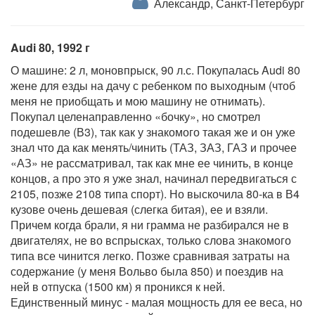
Александр, Санкт-Петербург
Audi 80, 1992 г
О машине: 2 л, моновпрыск, 90 л.с. Покупалась Audi 80
жене для езды на дачу с ребенком по выходным (чтоб
меня не приобщать и мою машину не отнимать).
Покупал целенаправленно «бочку», но смотрел
подешевле (В3), так как у знакомого такая же и он уже
знал что да как менять/чинить (ТАЗ, ЗАЗ, ГАЗ и прочее
«АЗ» не рассматривал, так как мне ее чинить, в конце
концов, а про это я уже знал, начинал передвигаться с
2105, позже 2108 типа спорт). Но выскочила 80-ка в В4
кузове очень дешевая (слегка битая), ее и взяли.
Причем когда брали, я ни грамма не разбирался не в
двигателях, не во вспрысках, только слова знакомого
типа все чинится легко. Позже сравнивая затраты на
содержание (у меня Вольво была 850) и поездив на
ней в отпуска (1500 км) я проникся к ней.
Единственный минус - малая мощность для ее веса, но