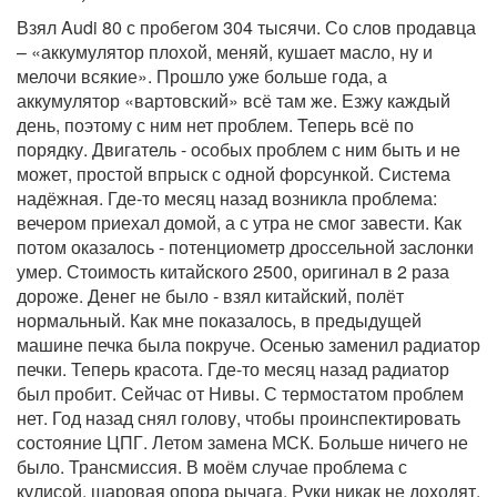
Взял Audi 80 с пробегом 304 тысячи. Со слов продавца
– «аккумулятор плохой, меняй, кушает масло, ну и
мелочи всякие». Прошло уже больше года, а
аккумулятор «вартовский» всё там же. Езжу каждый
день, поэтому с ним нет проблем. Теперь всё по
порядку. Двигатель - особых проблем с ним быть и не
может, простой впрыск с одной форсункой. Система
надёжная. Где-то месяц назад возникла проблема:
вечером приехал домой, а с утра не смог завести. Как
потом оказалось - потенциометр дроссельной заслонки
умер. Стоимость китайского 2500, оригинал в 2 раза
дороже. Денег не было - взял китайский, полёт
нормальный. Как мне показалось, в предыдущей
машине печка была покруче. Осенью заменил радиатор
печки. Теперь красота. Где-то месяц назад радиатор
был пробит. Сейчас от Нивы. С термостатом проблем
нет. Год назад снял голову, чтобы проинспектировать
состояние ЦПГ. Летом замена МСК. Больше ничего не
было. Трансмиссия. В моём случае проблема с
кулисой, шаровая опора рычага. Руки никак не доходят.