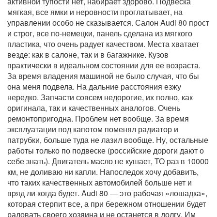
активной тупости нет, набирает здорово. Подвеска
мягкая, все ямки и неровности проглатывает, на
управлении особо не сказывается. Салон Audi 80 прост
и строг, все по-немецки, панель сделана из мягкого
пластика, что очень радует качеством. Места хватает
везде: как в салоне, так и в багажнике. Кузов
практически в идеальном состоянии для ее возраста.
За время владения машиной не было случая, что бы
она меня подвела. На дальние расстояния езжу
нередко. Запчасти совсем недорогие, их полно, как
оригинала, так и качественных аналогов. Очень
ремонтопригодна. Проблем нет вообще. За время
эксплуатации под капотом поменял радиатор и
патрубки, больше туда не лазил вообще. Ну, остальные
работы только по подвеске (российские дороги дают о
себе знать). Двигатель масло не кушает, ТО раз в 10000
км, не доливаю ни капли. Напоследок хочу добавить,
что таких качественных автомобилей больше нет и
вряд ли когда будет. Audi 80 — это рабочая «лошадка»,
которая стерпит все, а при бережном отношении будет
радовать своего хозяина и не останется в долгу. Им