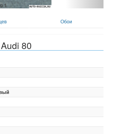
то 2
цев
Обои
Audi 80
вый