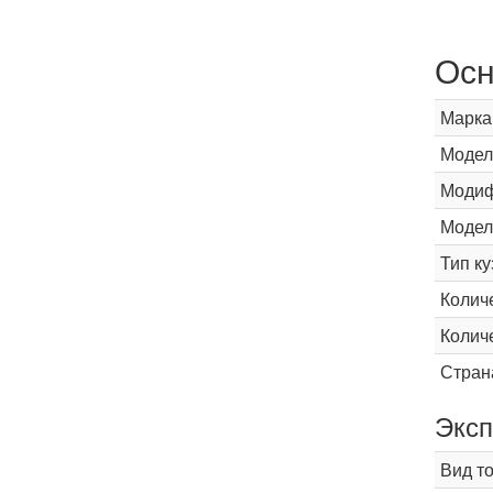
Осн
Марка
Модел
Модиф
Модел
Тип ку
Колич
Колич
Стран
Эксп
Вид т