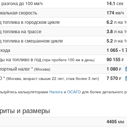
разгона до 100 км/ч
14.1
сек
мальная скорость
174
км/ч
д топлива в городском цикле
6.2
л на 1
 топлива на трассе
3.8
л на 1
д топлива в смешанном цикле
5.2
л на 1
 хода
1 065 - 1 
ды на топливо в год
90 155
(при пробеге 100 км в день)
₽
портный налог *
1 080
(Москва)
₽
О *
7 570
(Москва, возраст свыше 22 лет, стаж более 3 лет)
₽
льзуйтесь калькуляторами
Налога
и
ОСАГО
для более детального р
риты и размеры
4405
мм