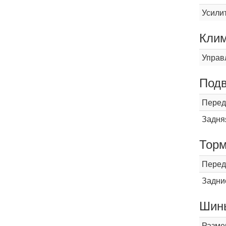
Усили
Кли
Управ
Подв
Перед
Задня
Торм
Перед
Задни
Шины
Разме