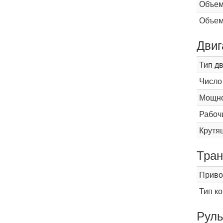
Объем
Объем
Двиг
Тип д
Число
Мощнос
Рабоч
Крутящ
Тран
Приво
Тип к
Рул