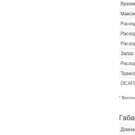
Время 
Макси
Расхо
Расход
Расхо
Запас
Расхо
Транс
ОСАГ
* Воспо
Габа
Длина