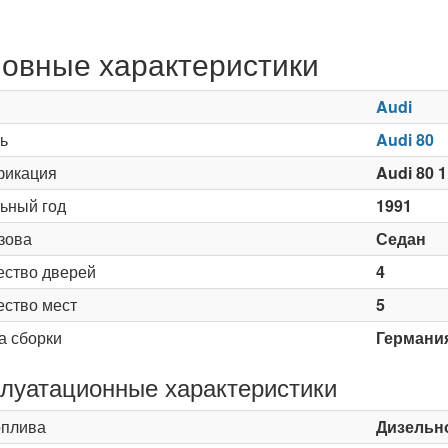
овные характеристики
Audi
ь
Audi 80
икация
Audi 80 1
ьный год
1991
зова
Седан
ество дверей
4
ество мест
5
а сборки
Германи
луатационные характеристики
оплива
Дизельн