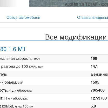
Audi 80 1.9 TDI MT - фо
Обзор автомобиля
Отзывы владель
Все модификации 
 80 1.6 MT
мальная скорость,
168
км/ч
разгона до 100 км/ч,
14.1
сек
тель
Бензино
ий объем,
1595
3
см
сть,
70/5400
л.с. / оборотах
т,
127/3700
Н·м / оборотах
д комби,
6.9
л на 100 км