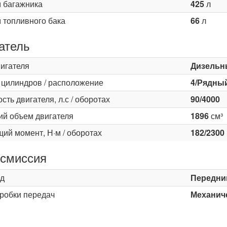
 багажника
425
л
 топливного бака
66
л
атель
вигателя
Дизельн
 цилиндров / расположение
4/Рядны
ть двигателя, л.с / оборотах
90/4000
ий объем двигателя
1896
см³
ий момент, Н·м / оборотах
182/2300
смиссия
д
Передни
оробки передач
Механиче
ь