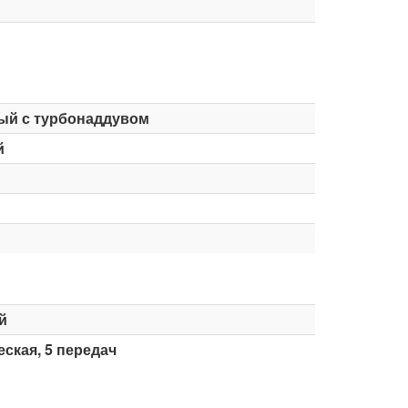
ый с турбонаддувом
й
й
ская, 5 передач