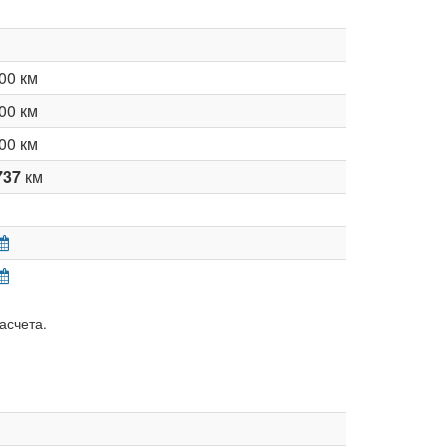
00 км
00 км
00 км
737
км
асчета.