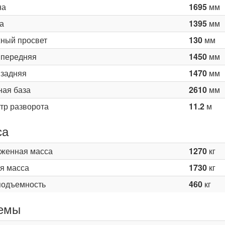
на
1695
мм
а
1395
мм
ный просвет
130
мм
 передняя
1450
мм
 задняя
1470
мм
ная база
2610
мм
тр разворота
11.2
м
са
женная масса
1270
кг
я масса
1730
кг
подъемность
460
кг
емы