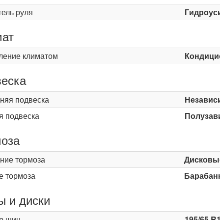
тель руля
Гидроус
мат
ление климатом
Кондици
еска
няя подвеска
Независ
я подвеска
Полузав
оза
ние тормоза
Дисковы
е тормоза
Барабан
 и диски
р шин
195/65 R