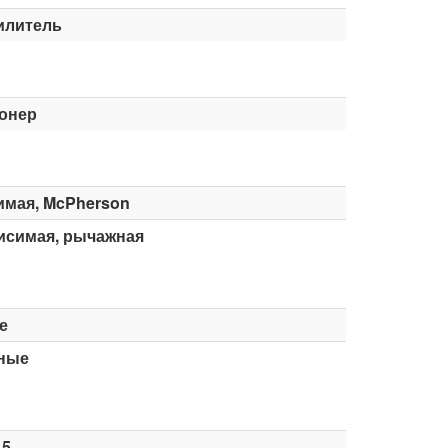
илитель
онер
имая, McPherson
исимая, рычажная
е
ные
15