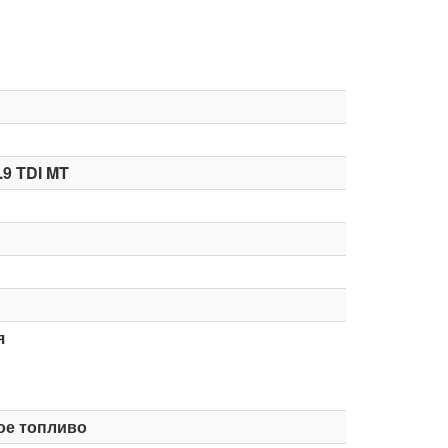
.9 TDI MT
я
ое топливо