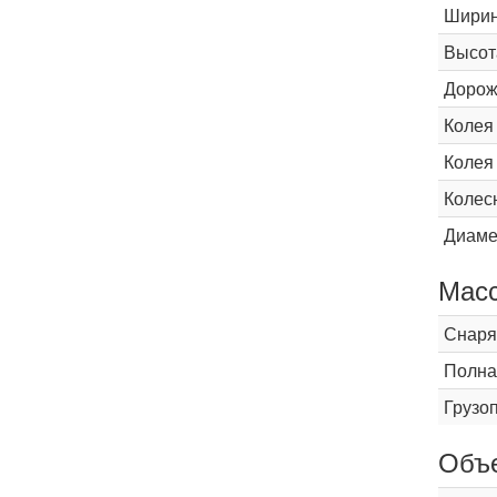
Шири
Высот
Дорож
Колея
Колея
Колес
Диаме
Мас
Снаря
Полна
Грузо
Объ