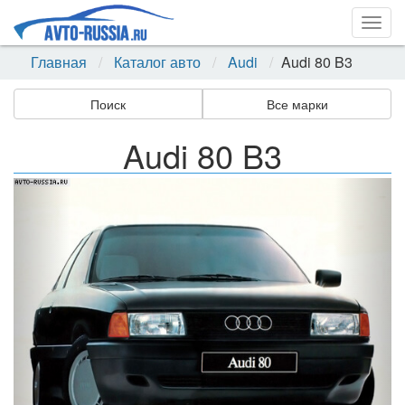
Togg
navig
Главная
Каталог авто
Audi
Audi 80 B3
Поиск
Все марки
Audi 80 B3
Назад
Впер