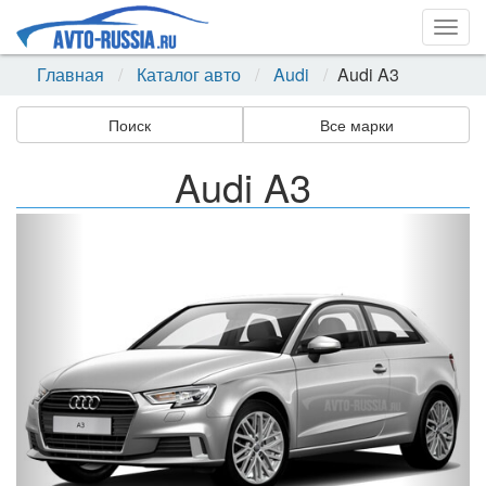
Togg
navig
Главная
Каталог авто
Audi
Audi A3
Поиск
Все марки
Audi A3
Назад
Впер