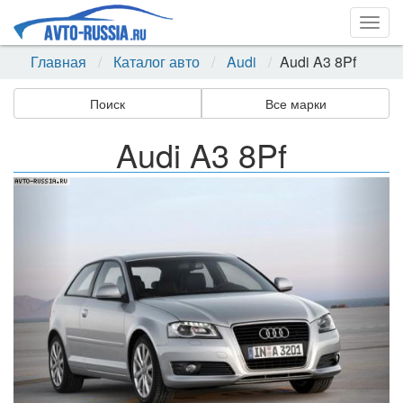
Togg
navig
Главная
Каталог авто
Audi
Audi A3 8Pf
Поиск
Все марки
Audi A3 8Pf
Назад
Впер