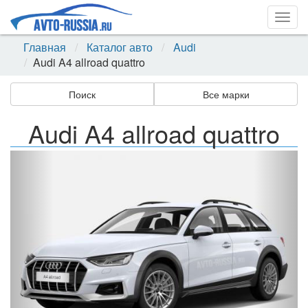
Togg
navig
Главная
Каталог авто
Audi
Audi A4 allroad quattro
Поиск
Все марки
Audi A4 allroad quattro
Назад
Впер