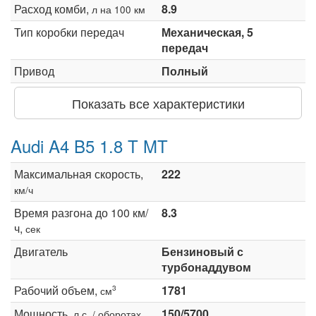
Расход комби,
8.9
л на 100 км
Тип коробки передач
Механическая, 5
передач
Привод
Полный
Показать все характеристики
Audi A4 B5 1.8 T MT
Максимальная скорость,
222
км/ч
Время разгона до 100 км/
8.3
ч,
сек
Двигатель
Бензиновый с
турбонаддувом
Рабочий объем,
1781
3
см
Мощность,
150/5700
л.с. / оборотах