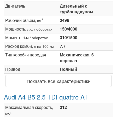
Двигатель
Дизельный с
турбонаддувом
Рабочий объем,
2496
3
см
Мощность,
150/4000
л.с. / оборотах
Момент,
310/1500
Н·м / оборотах
Расход комби,
7.7
л на 100 км
Тип коробки передач
Механическая, 6
передач
Привод
Полный
Показать все характеристики
Audi A4 B5 2.5 TDI quattro AT
Максимальная скорость,
212
км/ч