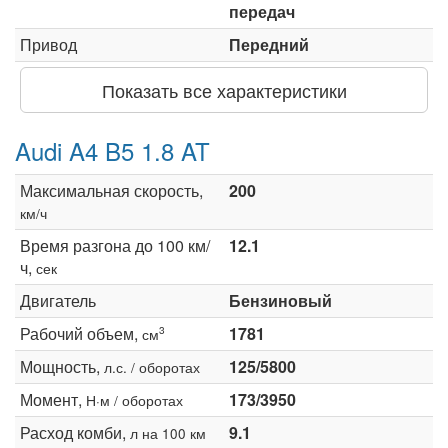
передач
Привод
Передний
Показать все характеристики
Audi A4 B5 1.8 AT
Максимальная скорость,
200
км/ч
Время разгона до 100 км/
12.1
ч,
сек
Двигатель
Бензиновый
Рабочий объем,
1781
3
см
Мощность,
125/5800
л.с. / оборотах
Момент,
173/3950
Н·м / оборотах
Расход комби,
9.1
л на 100 км