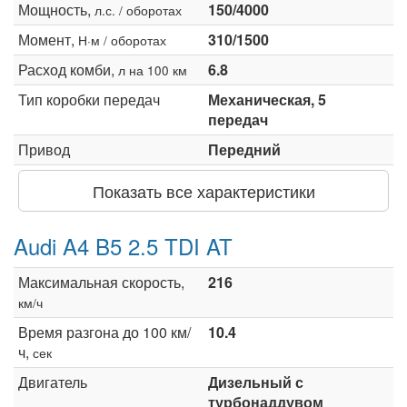
Мощность,
150/4000
л.с. / оборотах
Момент,
310/1500
Н·м / оборотах
Расход комби,
6.8
л на 100 км
Тип коробки передач
Механическая, 5
передач
Привод
Передний
Показать все характеристики
Audi A4 B5 2.5 TDI AT
Максимальная скорость,
216
км/ч
Время разгона до 100 км/
10.4
ч,
сек
Двигатель
Дизельный с
турбонаддувом