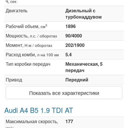
ч,
сек
Двигатель
Дизельный с
турбонаддувом
Рабочий объем,
1896
3
см
Мощность,
90/4000
л.с. / оборотах
Момент,
202/1900
Н·м / оборотах
Расход комби,
5.4
л на 100 км
Тип коробки передач
Механическая, 5
передач
Привод
Передний
Показать все характеристики
Audi A4 B5 1.9 TDI AT
Максимальная скорость,
177
км/ч