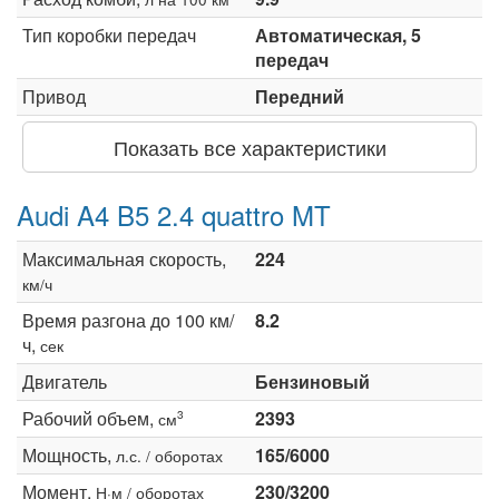
Тип коробки передач
Автоматическая, 5
передач
Привод
Передний
Показать все характеристики
Audi A4 B5 2.4 quattro MT
Максимальная скорость,
224
км/ч
Время разгона до 100 км/
8.2
ч,
сек
Двигатель
Бензиновый
Рабочий объем,
2393
3
см
Мощность,
165/6000
л.с. / оборотах
Момент,
230/3200
Н·м / оборотах