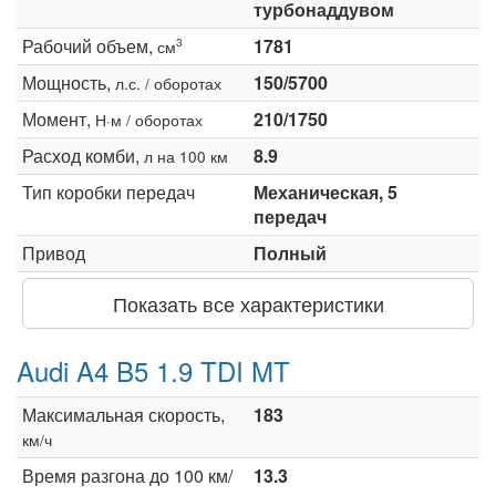
турбонаддувом
Рабочий объем,
1781
3
см
Мощность,
150/5700
л.с. / оборотах
Момент,
210/1750
Н·м / оборотах
Расход комби,
8.9
л на 100 км
Тип коробки передач
Механическая, 5
передач
Привод
Полный
Показать все характеристики
Audi A4 B5 1.9 TDI MT
Максимальная скорость,
183
км/ч
Время разгона до 100 км/
13.3