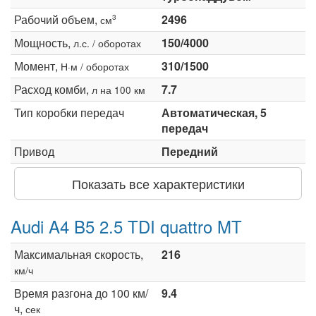
Рабочий объем,
2496
3
см
Мощность,
150/4000
л.с. / оборотах
Момент,
310/1500
Н·м / оборотах
Расход комби,
7.7
л на 100 км
Тип коробки передач
Автоматическая, 5
передач
Привод
Передний
Показать все характеристики
Audi A4 B5 2.5 TDI quattro MT
Максимальная скорость,
216
км/ч
Время разгона до 100 км/
9.4
ч,
сек