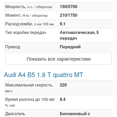
Мощность,
150/5700
л.с. / оборотах
Момент,
210/1750
Н·м / оборотах
Расход комби,
9.1
л на 100 км
Тип коробки передач
Автоматическая, 5
передач
Привод
Передний
Показать все характеристики
Audi A4 B5 1.8 T quattro MT
Максимальная скорость,
220
км/ч
Время разгона до 100 км/
8.4
ч,
сек
Двигатель
Бензиновый с