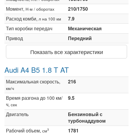
Момент,
210/1750
Н·м / оборотах
Расход комби,
7.9
л на 100 км
Тип коробки передач
Механическая
Привод
Передний
Показать все характеристики
Audi A4 B5 1.8 T AT
Максимальная скорость,
216
км/ч
Время разгона до 100 км/
9.5
ч,
сек
Двигатель
Бензиновый с
турбонаддувом
Рабочий объем,
1781
3
см