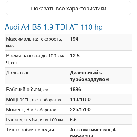
Показать все характеристики
Audi A4 B5 1.9 TDI AT 110 hp
Максимальная скорость,
194
км/ч
Время разгона до 100 км/
12.5
ч,
сек
Двигатель
Дизельный с
турбонаддувом
Рабочий объем,
1896
3
см
Мощность,
110/4150
л.с. / оборотах
Момент,
225/1700
Н·м / оборотах
Расход комби,
6.5
л на 100 км
Тип коробки передач
Автоматическая, 4
передачи