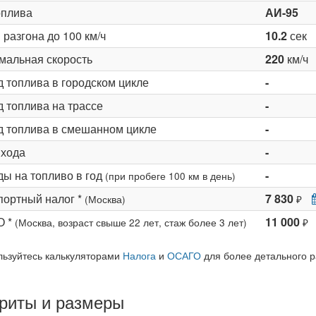
оплива
АИ-95
разгона до 100 км/ч
10.2
сек
мальная скорость
220
км/ч
д топлива в городском цикле
-
 топлива на трассе
-
д топлива в смешанном цикле
-
 хода
-
ды на топливо в год
-
(при пробеге 100 км в день)
портный налог *
7 830
(Москва)
₽
О *
11 000
(Москва, возраст свыше 22 лет, стаж более 3 лет)
₽
льзуйтесь калькуляторами
Налога
и
ОСАГО
для более детального р
риты и размеры