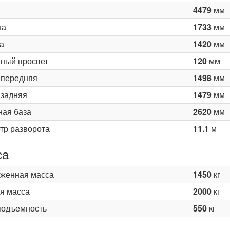
4479
мм
на
1733
мм
а
1420
мм
ный просвет
120
мм
 передняя
1498
мм
 задняя
1479
мм
ная база
2620
мм
тр разворота
11.1
м
са
женная масса
1450
кг
я масса
2000
кг
подъемность
550
кг