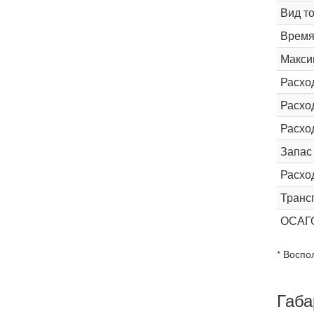
Вид т
Время 
Макси
Расхо
Расход
Расхо
Запас
Расхо
Транс
ОСАГ
* Воспо
Габа