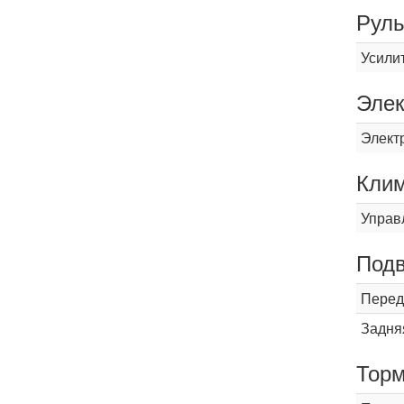
Рул
Усили
Элек
Элект
Кли
Управ
Подв
Перед
Задня
Торм