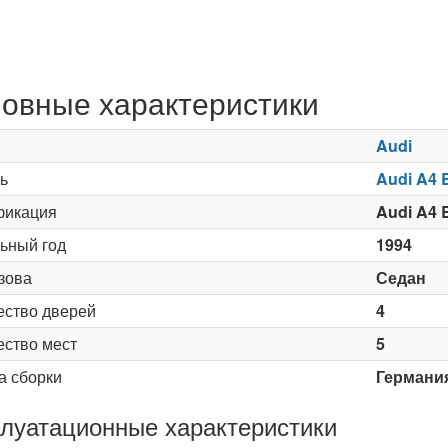
овные характеристики
Audi
ь
Audi A4 
икация
Audi A4 B
ьный год
1994
зова
Седан
ество дверей
4
ество мест
5
а сборки
Германи
луатационные характеристики