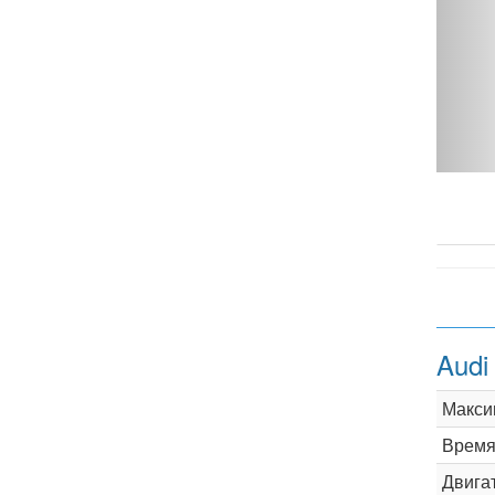
tro AT - фото 1
Audi
Макси
Время 
Двига