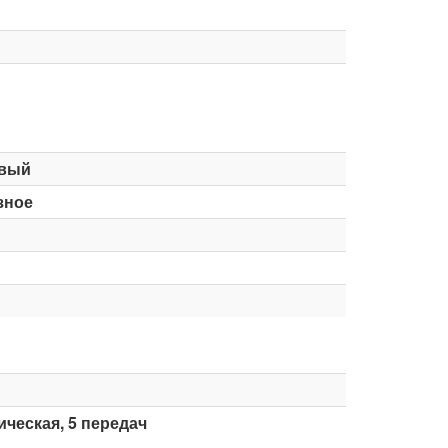
вый
зное
ческая, 5 передач