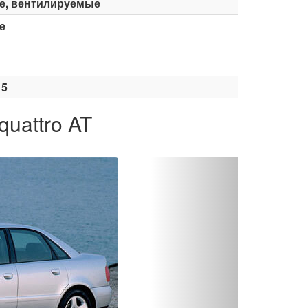
е, вентилируемые
е
15
quattro AT
Вперед