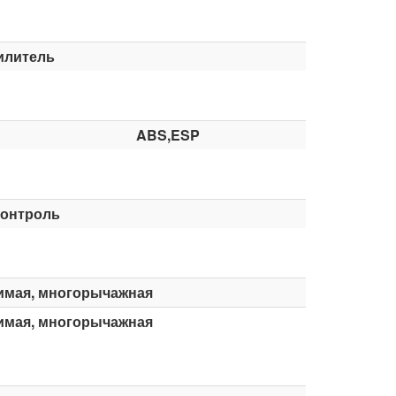
илитель
ABS,ESP
контроль
имая, многорычажная
имая, многорычажная