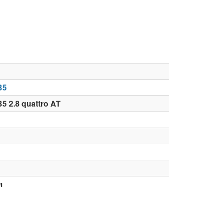
B5
5 2.8 quattro AT
я