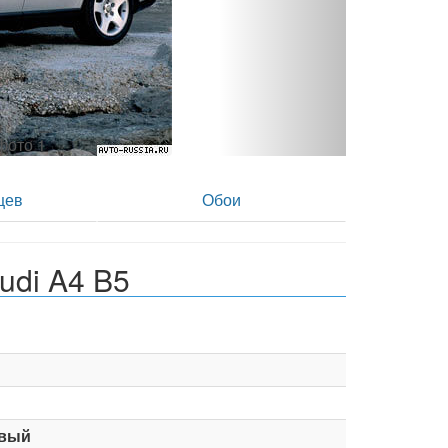
- фото 2
цев
Обои
udi A4 B5
вый