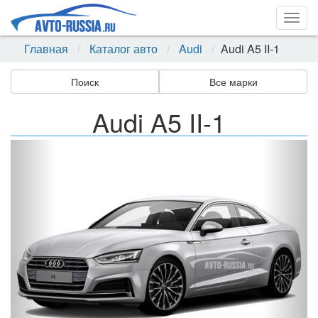
Togg
navig
Главная
Каталог авто
Audi
Audi A5 II-1
Поиск
Все марки
Audi A5 II-1
Назад
Впер