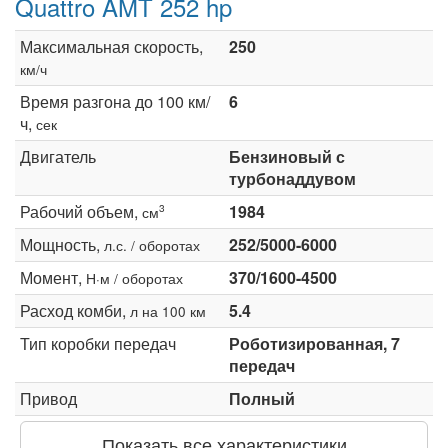
Quattro AMT 252 hp
Максимальная скорость,
250
км/ч
Время разгона до 100 км/
6
ч,
сек
Двигатель
Бензиновый с
турбонаддувом
Рабочий объем,
1984
3
см
Мощность,
252/5000-6000
л.с. / оборотах
Момент,
370/1600-4500
Н·м / оборотах
Расход комби,
5.4
л на 100 км
Тип коробки передач
Роботизированная, 7
передач
Привод
Полный
Показать все характеристики