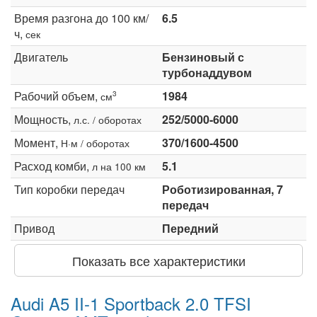
Время разгона до 100 км/
6.5
ч,
сек
Двигатель
Бензиновый с
турбонаддувом
Рабочий объем,
1984
3
см
Мощность,
252/5000-6000
л.с. / оборотах
Момент,
370/1600-4500
Н·м / оборотах
Расход комби,
5.1
л на 100 км
Тип коробки передач
Роботизированная, 7
передач
Привод
Передний
Показать все характеристики
Audi A5 II-1 Sportback 2.0 TFSI