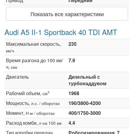
Привод
Передний
Показать все характеристики
Audi A5 II-1 Sportback 40 TDI AMT
Максимальная скорость,
235
км/ч
Время разгона до 100 км/
7.9
ч,
сек
Двигатель
Дизельный с
турбонаддувом
Рабочий объем,
1968
3
см
Мощность,
190/3800-4200
л.с. / оборотах
Момент,
400/1750-3000
Н·м / оборотах
Расход комби,
4.4
л на 100 км
Тип коробки передач
Роботизированная, 7