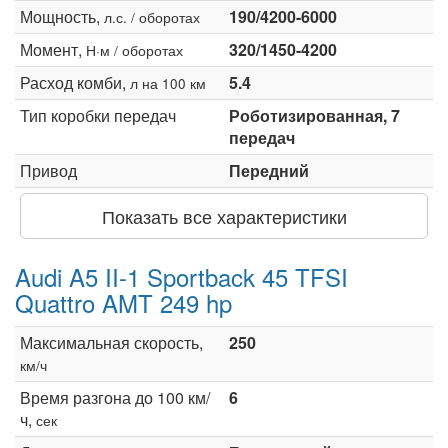
Мощность,
190/4200-6000
л.с. / оборотах
Момент,
320/1450-4200
Н·м / оборотах
Расход комби,
5.4
л на 100 км
Тип коробки передач
Роботизированная, 7
передач
Привод
Передний
Показать все характеристики
Audi A5 II-1 Sportback 45 TFSI
Quattro AMT 249 hp
Максимальная скорость,
250
км/ч
Время разгона до 100 км/
6
ч,
сек