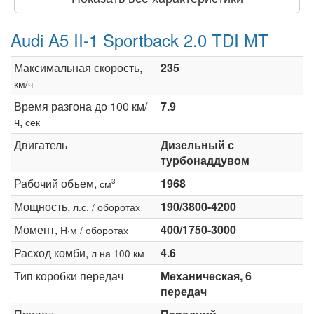
Audi A5 II-1 Sportback 2.0 TDI MT
Максимальная скорость,
235
км/ч
Время разгона до 100 км/
7.9
ч,
сек
Двигатель
Дизельный с
турбонаддувом
Рабочий объем,
1968
3
см
Мощность,
190/3800-4200
л.с. / оборотах
Момент,
400/1750-3000
Н·м / оборотах
Расход комби,
4.6
л на 100 км
Тип коробки передач
Механическая, 6
передач