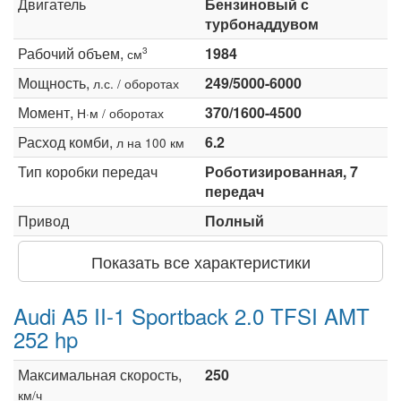
Двигатель
Бензиновый с
турбонаддувом
Рабочий объем,
1984
3
см
Мощность,
249/5000-6000
л.с. / оборотах
Момент,
370/1600-4500
Н·м / оборотах
Расход комби,
6.2
л на 100 км
Тип коробки передач
Роботизированная, 7
передач
Привод
Полный
Показать все характеристики
Audi A5 II-1 Sportback 2.0 TFSI AMT
252 hp
Максимальная скорость,
250
км/ч