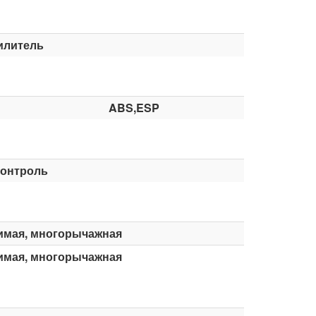
илитель
ABS,ESP
контроль
имая, многорычажная
имая, многорычажная