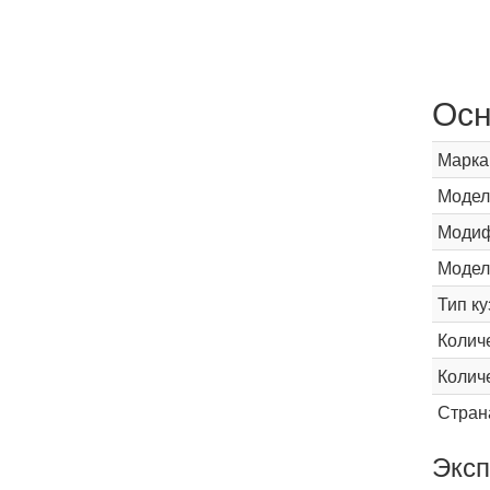
Осн
Марка
Модел
Модиф
Модел
Тип ку
Колич
Колич
Стран
Эксп