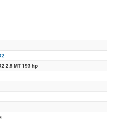
D2
D2 2.8 MT 193 hp
я