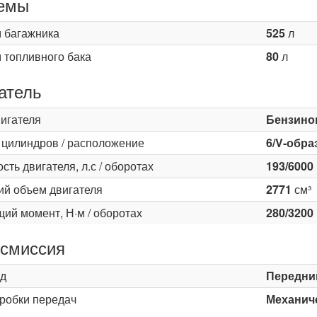
емы
 багажника
525
л
 топливного бака
80
л
атель
вигателя
Бензино
 цилиндров / расположение
6/V-обра
ть двигателя, л.с / оборотах
193/6000
ий объем двигателя
2771
см³
ий момент, Н·м / оборотах
280/3200
смиссия
д
Передни
оробки передач
Механиче