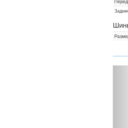
Перед
Задни
Шины
Разме