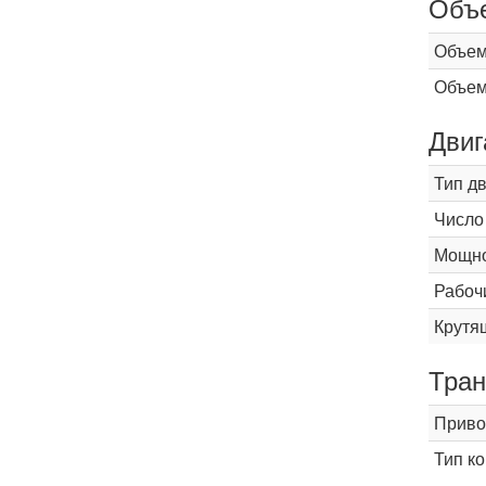
Объ
Объем
Объем
Двиг
Тип д
Число
Мощнос
Рабоч
Крутящ
Тран
Приво
Тип к