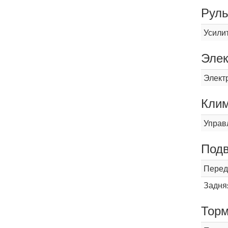
Рул
Усили
Элек
Элект
Кли
Управ
Подв
Перед
Задня
Торм