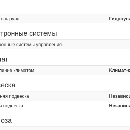
ь
тель руля
Гидроус
тронные системы
ронные системы управления
мат
ление климатом
Климат-
еска
няя подвеска
Независ
я подвеска
Независ
оза