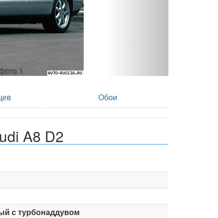
 фото 2
цев
Обои
udi A8 D2
ый с турбонаддувом