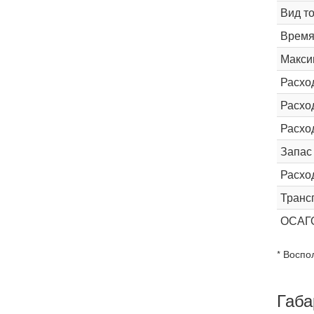
Вид т
Время 
Макси
Расхо
Расход
Расхо
Запас
Расхо
Транс
ОСАГ
* Воспо
Габа