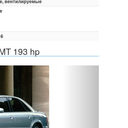
е, вентилируемые
е
16
 MT 193 hp
Вперед