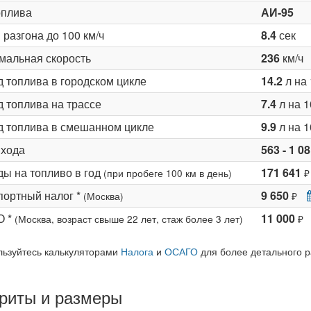
оплива
АИ-95
разгона до 100 км/ч
8.4
сек
мальная скорость
236
км/ч
д топлива в городском цикле
14.2
л на 
 топлива на трассе
7.4
л на 1
д топлива в смешанном цикле
9.9
л на 1
 хода
563 - 1 0
ды на топливо в год
171 641
(при пробеге 100 км в день)
₽
портный налог *
9 650
(Москва)
₽
О *
11 000
(Москва, возраст свыше 22 лет, стаж более 3 лет)
₽
льзуйтесь калькуляторами
Налога
и
ОСАГО
для более детального р
риты и размеры