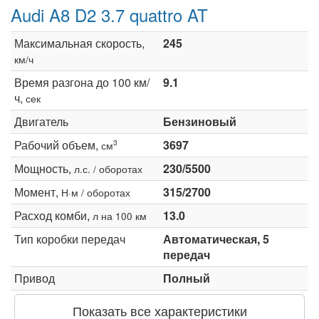
Audi A8 D2 3.7 quattro AT
Максимальная скорость,
245
км/ч
Время разгона до 100 км/
9.1
ч,
сек
Двигатель
Бензиновый
Рабочий объем,
3697
3
см
Мощность,
230/5500
л.с. / оборотах
Момент,
315/2700
Н·м / оборотах
Расход комби,
13.0
л на 100 км
Тип коробки передач
Автоматическая, 5
передач
Привод
Полный
Показать все характеристики