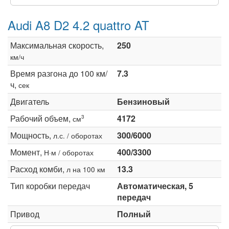
Audi A8 D2 4.2 quattro AT
Максимальная скорость,
250
км/ч
Время разгона до 100 км/
7.3
ч,
сек
Двигатель
Бензиновый
Рабочий объем,
4172
3
см
Мощность,
300/6000
л.с. / оборотах
Момент,
400/3300
Н·м / оборотах
Расход комби,
13.3
л на 100 км
Тип коробки передач
Автоматическая, 5
передач
Привод
Полный