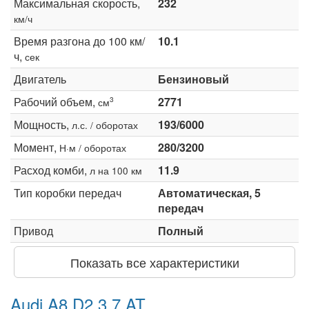
Максимальная скорость,
232
км/ч
Время разгона до 100 км/
10.1
ч,
сек
Двигатель
Бензиновый
Рабочий объем,
2771
3
см
Мощность,
193/6000
л.с. / оборотах
Момент,
280/3200
Н·м / оборотах
Расход комби,
11.9
л на 100 км
Тип коробки передач
Автоматическая, 5
передач
Привод
Полный
Показать все характеристики
Audi A8 D2 3.7 AT