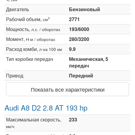
Двигатель
Бензиновый
Рабочий объем,
2771
3
см
Мощность,
193/6000
л.с. / оборотах
Момент,
280/3200
Н·м / оборотах
Расход комби,
9.9
л на 100 км
Тип коробки передач
Механическая, 5
передач
Привод
Передний
Показать все характеристики
Audi A8 D2 2.8 AT 193 hp
Максимальная скорость,
233
км/ч