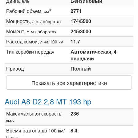
Двигатель
Бензиновый
Рабочий объем,
2771
3
см
Мощность,
174/5500
л.с. / оборотах
Момент,
245/3000
Н·м / оборотах
Расход комби,
11.7
л на 100 км
Тип коробки передач
Автоматическая, 4
передачи
Привод
Полный
Показать все характеристики
Audi A8 D2 2.8 MT 193 hp
Максимальная скорость,
236
км/ч
Время разгона до 100 км/
8.4
ч,
сек