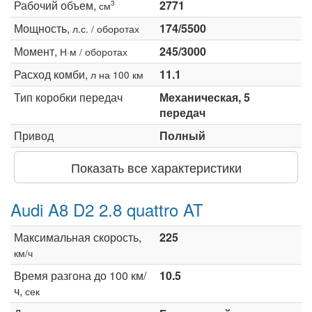
Рабочий объем,
2771
3
см
Мощность,
174/5500
л.с. / оборотах
Момент,
245/3000
Н·м / оборотах
Расход комби,
11.1
л на 100 км
Тип коробки передач
Механическая, 5
передач
Привод
Полный
Показать все характеристики
Audi A8 D2 2.8 quattro AT
Максимальная скорость,
225
км/ч
Время разгона до 100 км/
10.5
ч,
сек