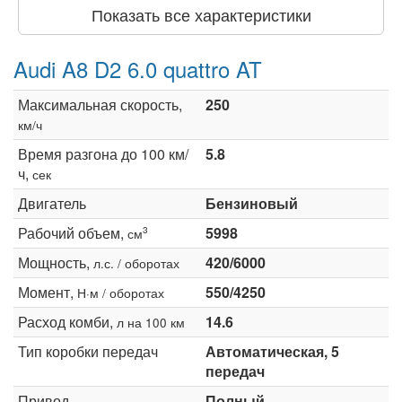
Показать все характеристики
Audi A8 D2 6.0 quattro AT
Максимальная скорость,
250
км/ч
Время разгона до 100 км/
5.8
ч,
сек
Двигатель
Бензиновый
Рабочий объем,
5998
3
см
Мощность,
420/6000
л.с. / оборотах
Момент,
550/4250
Н·м / оборотах
Расход комби,
14.6
л на 100 км
Тип коробки передач
Автоматическая, 5
передач
Привод
Полный