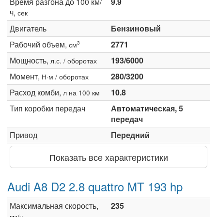
Время разгона до 100 км/
9.9
ч,
сек
Двигатель
Бензиновый
Рабочий объем,
2771
3
см
Мощность,
193/6000
л.с. / оборотах
Момент,
280/3200
Н·м / оборотах
Расход комби,
10.8
л на 100 км
Тип коробки передач
Автоматическая, 5
передач
Привод
Передний
Показать все характеристики
Audi A8 D2 2.8 quattro MT 193 hp
Максимальная скорость,
235
км/ч