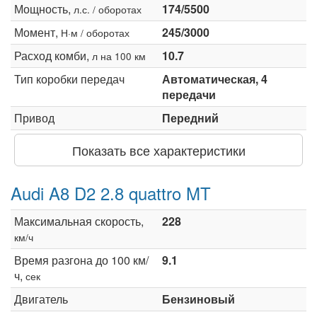
Мощность,
174/5500
л.с. / оборотах
Момент,
245/3000
Н·м / оборотах
Расход комби,
10.7
л на 100 км
Тип коробки передач
Автоматическая, 4
передачи
Привод
Передний
Показать все характеристики
Audi A8 D2 2.8 quattro MT
Максимальная скорость,
228
км/ч
Время разгона до 100 км/
9.1
ч,
сек
Двигатель
Бензиновый