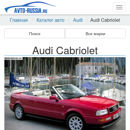
Togg
navig
Главная
Каталог авто
Audi
Audi Cabriolet
Поиск
Все марки
Audi Cabriolet
Назад
Впер