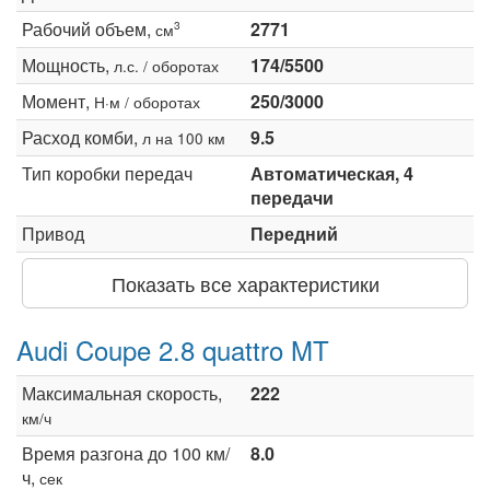
Рабочий объем,
2771
3
см
Мощность,
174/5500
л.с. / оборотах
Момент,
250/3000
Н·м / оборотах
Расход комби,
9.5
л на 100 км
Тип коробки передач
Автоматическая, 4
передачи
Привод
Передний
Показать все характеристики
Audi Coupe 2.8 quattro MT
Максимальная скорость,
222
км/ч
Время разгона до 100 км/
8.0
ч,
сек