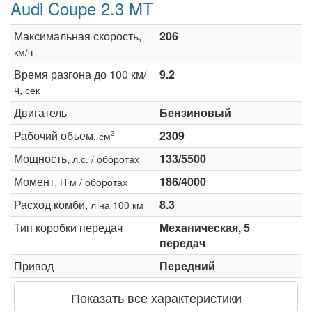
Audi Coupe 2.3 MT
Максимальная скорость,
206
км/ч
Время разгона до 100 км/
9.2
ч,
сек
Двигатель
Бензиновый
Рабочий объем,
2309
3
см
Мощность,
133/5500
л.с. / оборотах
Момент,
186/4000
Н·м / оборотах
Расход комби,
8.3
л на 100 км
Тип коробки передач
Механическая, 5
передач
Привод
Передний
Показать все характеристики