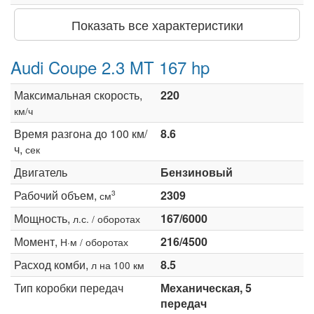
Показать все характеристики
Audi Coupe 2.3 MT 167 hp
Максимальная скорость,
220
км/ч
Время разгона до 100 км/
8.6
ч,
сек
Двигатель
Бензиновый
Рабочий объем,
2309
3
см
Мощность,
167/6000
л.с. / оборотах
Момент,
216/4500
Н·м / оборотах
Расход комби,
8.5
л на 100 км
Тип коробки передач
Механическая, 5
передач