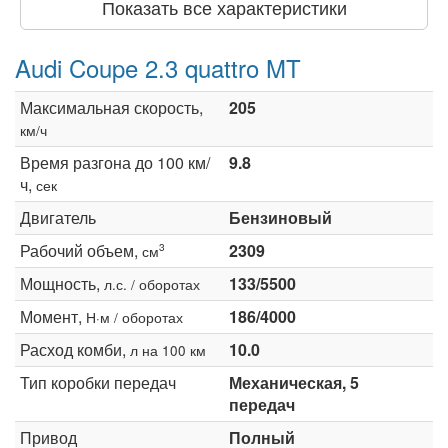
Показать все характеристики
Audi Coupe 2.3 quattro MT
Максимальная скорость,
205
км/ч
Время разгона до 100 км/
9.8
ч,
сек
Двигатель
Бензиновый
Рабочий объем,
2309
3
см
Мощность,
133/5500
л.с. / оборотах
Момент,
186/4000
Н·м / оборотах
Расход комби,
10.0
л на 100 км
Тип коробки передач
Механическая, 5
передач
Привод
Полный