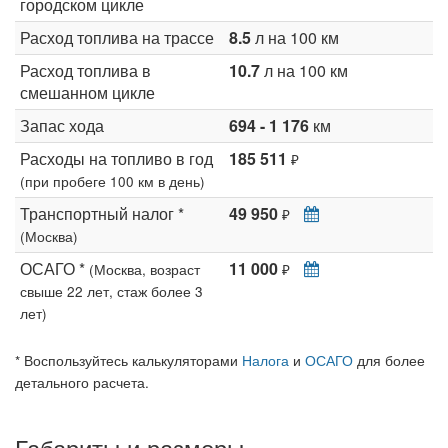
городском цикле
Расход топлива на трассе
8.5
л на 100 км
Расход топлива в
10.7
л на 100 км
смешанном цикле
Запас хода
694 - 1 176
км
Расходы на топливо в год
185 511
₽
(при пробеге 100 км в день)
Транспортный налог *
49 950
₽
(Москва)
ОСАГО *
11 000
(Москва, возраст
₽
свыше 22 лет, стаж более 3
лет)
* Воспользуйтесь калькуляторами
Налога
и
ОСАГО
для более
детального расчета.
Габариты и размеры