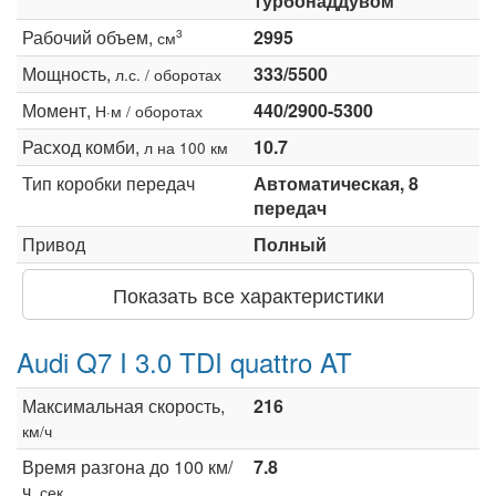
турбонаддувом
Рабочий объем,
2995
3
см
Мощность,
333/5500
л.с. / оборотах
Момент,
440/2900-5300
Н·м / оборотах
Расход комби,
10.7
л на 100 км
Тип коробки передач
Автоматическая, 8
передач
Привод
Полный
Показать все характеристики
Audi Q7 I 3.0 TDI quattro AT
Максимальная скорость,
216
км/ч
Время разгона до 100 км/
7.8
ч,
сек