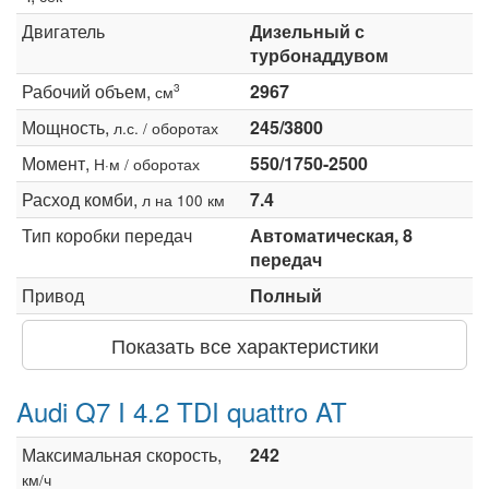
Двигатель
Дизельный с
турбонаддувом
Рабочий объем,
2967
3
см
Мощность,
245/3800
л.с. / оборотах
Момент,
550/1750-2500
Н·м / оборотах
Расход комби,
7.4
л на 100 км
Тип коробки передач
Автоматическая, 8
передач
Привод
Полный
Показать все характеристики
Audi Q7 I 4.2 TDI quattro AT
Максимальная скорость,
242
км/ч