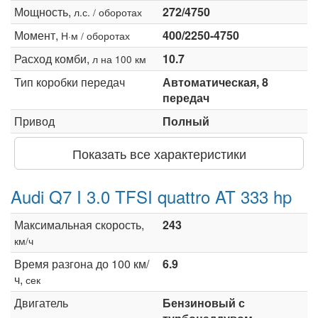
Мощность,
272/4750
л.с. / оборотах
Момент,
400/2250-4750
Н·м / оборотах
Расход комби,
10.7
л на 100 км
Тип коробки передач
Автоматическая, 8
передач
Привод
Полный
Показать все характеристики
Audi Q7 I 3.0 TFSI quattro AT 333 hp
Максимальная скорость,
243
км/ч
Время разгона до 100 км/
6.9
ч,
сек
Двигатель
Бензиновый с