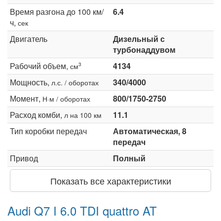
Время разгона до 100 км/
6.4
ч,
сек
Двигатель
Дизельный с
турбонаддувом
Рабочий объем,
4134
3
см
Мощность,
340/4000
л.с. / оборотах
Момент,
800/1750-2750
Н·м / оборотах
Расход комби,
11.1
л на 100 км
Тип коробки передач
Автоматическая, 8
передач
Привод
Полный
Показать все характеристики
Audi Q7 I 6.0 TDI quattro AT