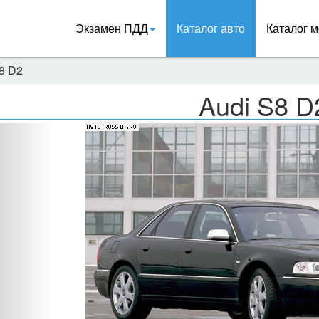
Экзамен ПДД
Каталог авто
Каталог м
8 D2
Audi S8 D
Назад