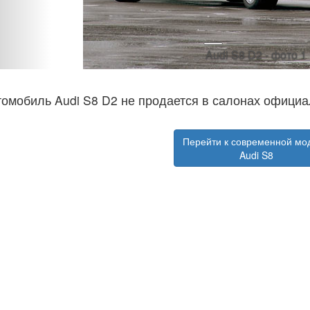
Audi S8 D2 - фото 1
омобиль Audi S8 D2 не продается в салонах официа
Перейти к современной мо
Audi S8