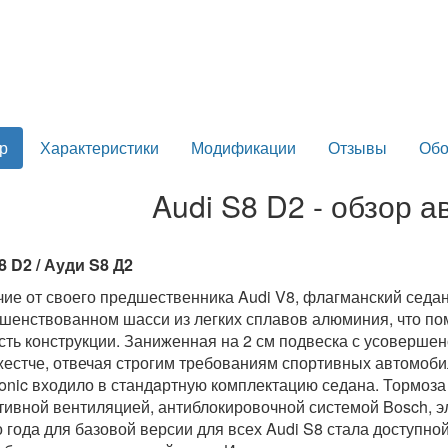
р
Характеристики
Модификации
Отзывы
Обо
Audi S8 D2 - обзор 
8 D2 / Ауди S8 Д2
чие от своего предшественника Audi V8, флагманский седан
шенствованном шасси из легких сплавов алюминия, что по
сть конструкции. Заниженная на 2 см подвеска с усоверше
жестче, отвечая строгим требованиям спортивных автомоб
ronic входило в стандaртную комплектацию седана. Тормоз
ивной вентиляцией, антиблокировочной системой Bosch, 
о года для базовой версии для всех Audi S8 стала доступно