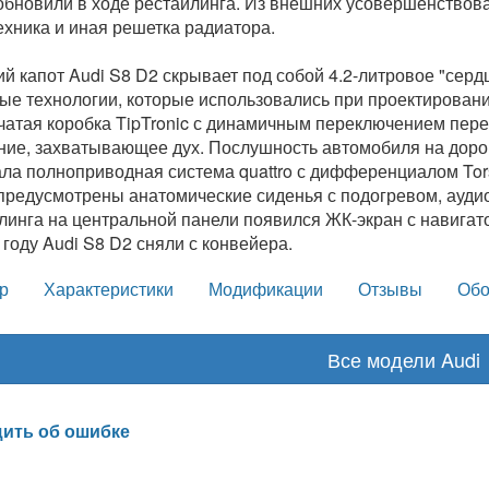
обновили в ходе рестайлинга. Из внешних усовершенствов
ехника и иная решетка радиатора.
й капот Audi S8 D2 скрывает под собой 4.2-литровое "сер
ые технологии, которые использовались при проектировании
чатая коробка TipTronic с динамичным переключением пе
ние, захватывающее дух. Послушность автомобиля на дорог
ла полноприводная система quattro с дифференциалом Tors
предусмотрены анатомические сиденья с подогревом, аудио
линга на центральной панели появился ЖК-экран с навига
 году Audi S8 D2 сняли с конвейера.
р
Характеристики
Модификации
Отзывы
Обо
Все модели Audi
ить об ошибке