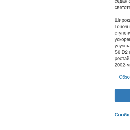
седан 
светот
Широки
Гоночн
ступен
ускоре
улучша
S8 D2 
рестай
2002-м
Обзо
Сообщ