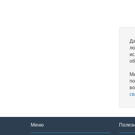
Да
ло
ис
об
Мы
по
во
св
Меню
Полез