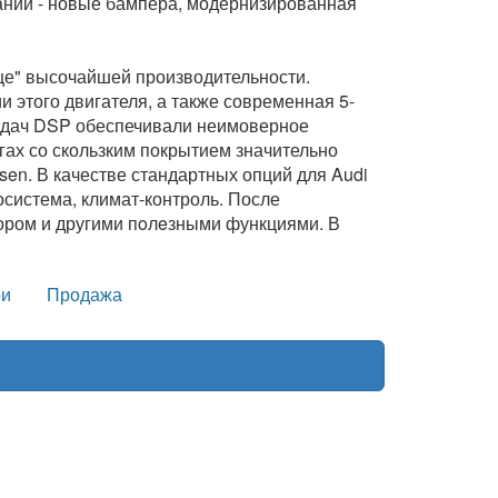
аний - новые бампера, модернизированная
дце" высочайшей производительности.
 этого двигателя, а также современная 5-
редач DSP обеспечивали неимоверное
ах со скользким покрытием значительно
en. В качестве стандартных опций для Audi
система, климат-контроль. После
тором и другими пoлeзными функциями. В
и
Продажа