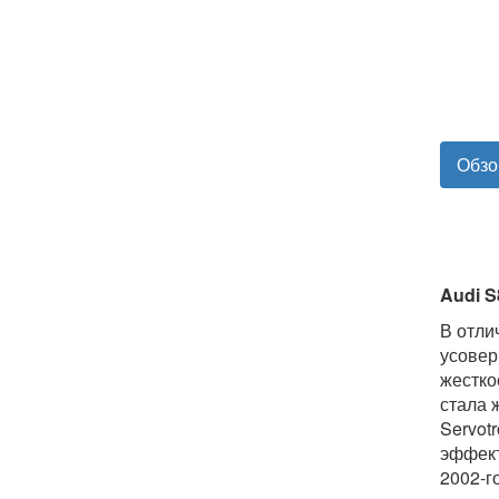
Обзо
Audi S
В отли
усовер
жестко
стала 
Servot
эффект
2002-г