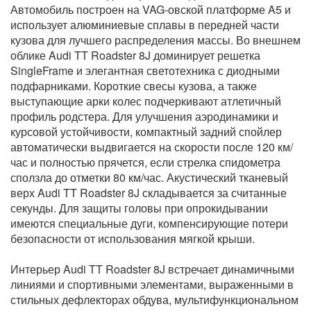
Автомобиль построен на VAG-овской платформе A5 и
использует алюминиевые сплавы в передней части
кузова для лучшего распределения массы. Во внешнем
облике Audi TT Roadster 8J доминирует решетка
SingleFrame и элегантная светотехника с диодными
подфарниками. Короткие свесы кузова, а также
выступающие арки колес подчеркивают атлетичный
профиль родстера. Для улучшения аэродинамики и
курсовой устойчивости, компактный задний спойлер
автоматически выдвигается на скорости после 120 км/
час и полностью прячется, если стрелка спидометра
сползла до отметки 80 км/час. Акустический тканевый
верх Audi TT Roadster 8J складывается за считанные
секунды. Для защиты головы при опрокидывании
имеются специальные дуги, компенсирующие потери
безопасности от использования мягкой крыши.
Интерьер Audi TT Roadster 8J встречает динамичными
линиями и спортивными элементами, выраженными в
стильных дефлекторах обдува, мультифункциональном