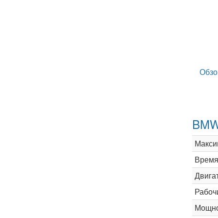
Обзо
BMW 
Макси
Время 
Двига
Рабоч
Мощно