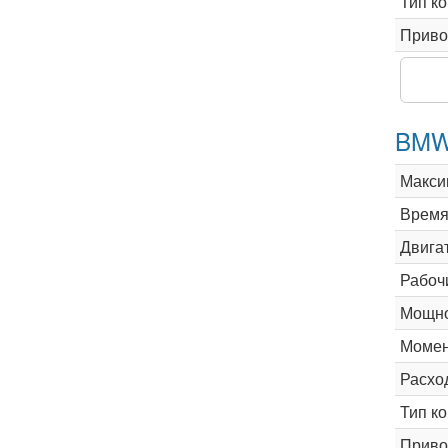
Тип к
Приво
BMW 
Макси
Время 
Двига
Рабоч
Мощно
Момен
Расхо
Тип к
Приво