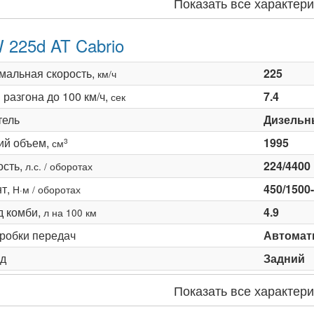
Показать все характери
225d AT Cabrio
мальная скорость,
225
км/ч
разгона до 100 км/ч,
7.4
сек
тель
Дизельн
ий объем,
1995
3
см
сть,
224/4400
л.с. / оборотах
т,
450/1500
Н·м / оборотах
д комби,
4.9
л на 100 км
оробки передач
Автомати
д
Задний
Показать все характери