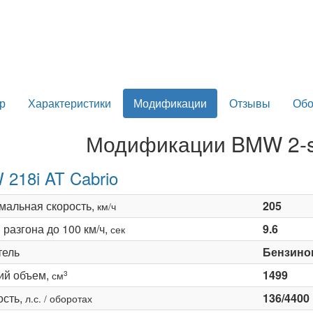
р
Характеристики
Модификации
Отзывы
Обо
Модификации BMW 2-se
218i AT Cabrio
мальная скорость,
205
км/ч
разгона до 100 км/ч,
9.6
сек
тель
Бензино
ий объем,
1499
3
см
сть,
136/4400
л.с. / оборотах