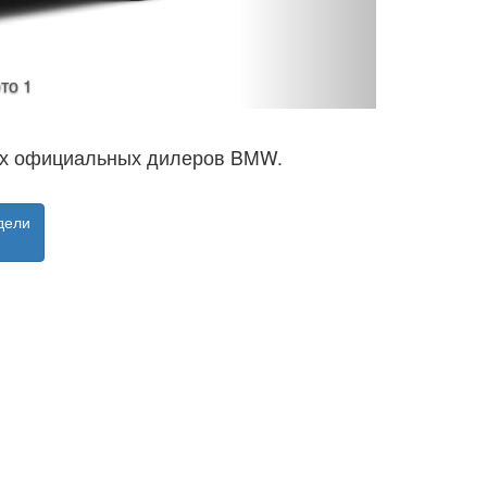
фото 2
нах официальных дилеров BMW.
дели