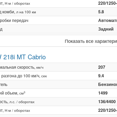
т,
220/1250
Н·м / оборотах
д комби,
5.8
л на 100 км
оробки передач
Автомати
д
Задний
Показать все характери
218i MT Cabrio
мальная скорость,
207
км/ч
разгона до 100 км/ч,
9.4
сек
тель
Бензино
ий объем,
1499
3
см
сть,
136/4400
л.с. / оборотах
т,
220/1250
Н·м / оборотах