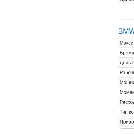
BMW 
Макси
Время 
Двига
Рабоч
Мощно
Момен
Расхо
Тип к
Приво