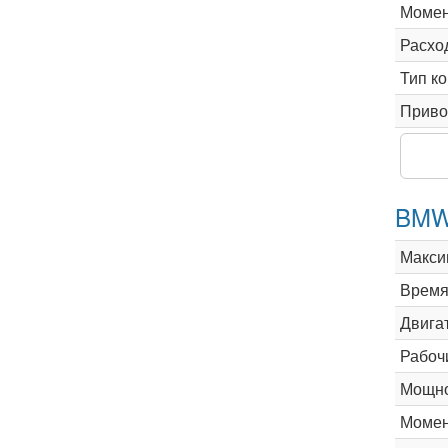
Момен
Расхо
Тип к
Приво
BMW 
Макси
Время 
Двига
Рабоч
Мощно
Момен