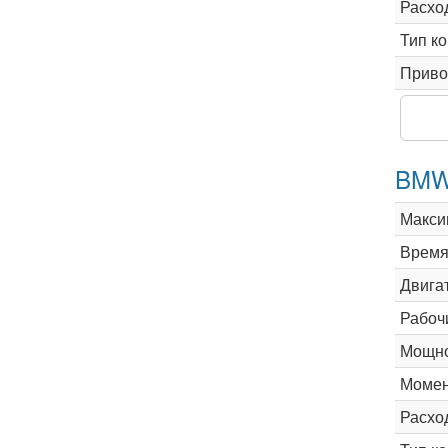
Расхо
Тип к
Приво
BMW 
Макси
Время 
Двига
Рабоч
Мощно
Момен
Расхо