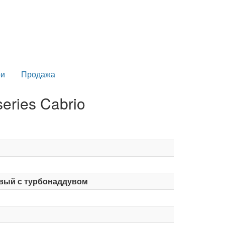
и
Продажа
ries Cabrio
вый с турбонаддувом