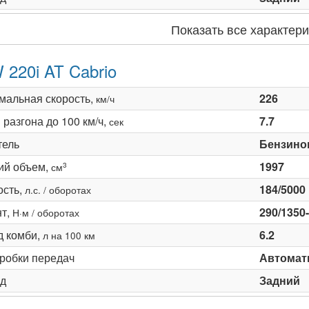
Показать все характери
220i AT Cabrio
мальная скорость,
226
км/ч
разгона до 100 км/ч,
7.7
сек
тель
Бензино
ий объем,
1997
3
см
сть,
184/5000
л.с. / оборотах
т,
290/1350
Н·м / оборотах
д комби,
6.2
л на 100 км
оробки передач
Автомати
д
Задний