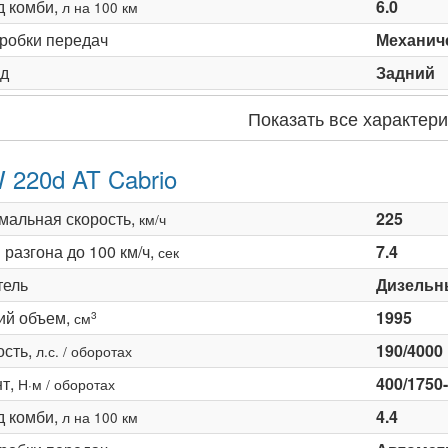
д комби,
6.0
л на 100 км
оробки передач
Механиче
д
Задний
Показать все характери
220d AT Cabrio
мальная скорость,
225
км/ч
разгона до 100 км/ч,
7.4
сек
тель
Дизельн
ий объем,
1995
3
см
сть,
190/4000
л.с. / оборотах
т,
400/1750
Н·м / оборотах
д комби,
4.4
л на 100 км