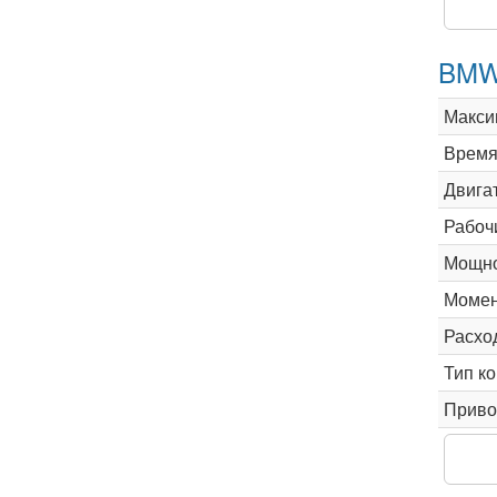
BMW 
Макси
Время 
Двига
Рабоч
Мощно
Момен
Расхо
Тип к
Приво