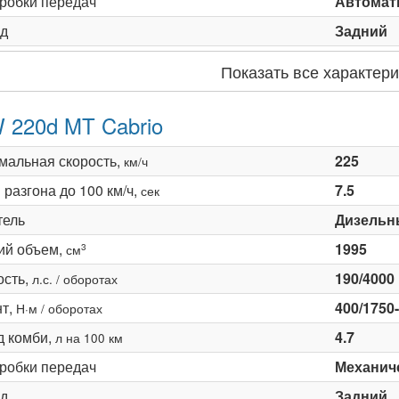
оробки передач
Автомати
д
Задний
Показать все характери
220d MT Cabrio
мальная скорость,
225
км/ч
разгона до 100 км/ч,
7.5
сек
тель
Дизельн
ий объем,
1995
3
см
сть,
190/4000
л.с. / оборотах
т,
400/1750
Н·м / оборотах
д комби,
4.7
л на 100 км
оробки передач
Механиче
д
Задний