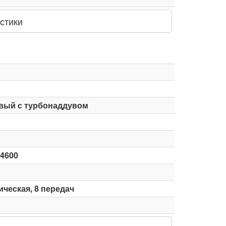
стики
вый с турбонаддувом
-4600
ческая, 8 передач