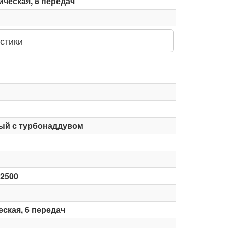
ческая, 8 передач
стики
ый с турбонаддувом
-2500
ская, 6 передач