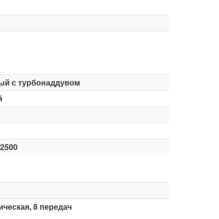
ый с турбонаддувом
й
-2500
ческая, 8 передач