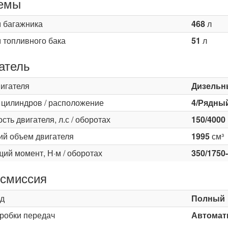
емы
 багажника
468
л
 топливного бака
51
л
атель
вигателя
Дизельн
 цилиндров / расположение
4/Рядны
ть двигателя, л.с / оборотах
150/4000
ий объем двигателя
1995
см³
ий момент, Н·м / оборотах
350/1750
смиссия
д
Полный
оробки передач
Автомати