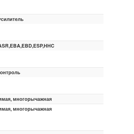
усилитель
ASR,EBA,EBD,ESP,HHC
контроль
имая, многорычажная
имая, многорычажная