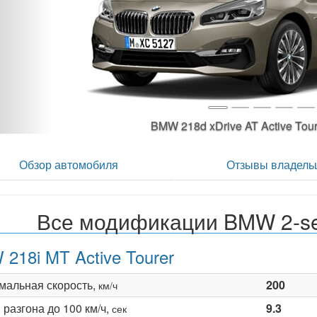
BMW 218d xDrive AT Active Tou
Обзор автомобиля
Отзывы владель
Все модификации BMW 2-seri
218i MT Active Tourer
мальная скорость,
200
км/ч
разгона до 100 км/ч,
9.3
сек