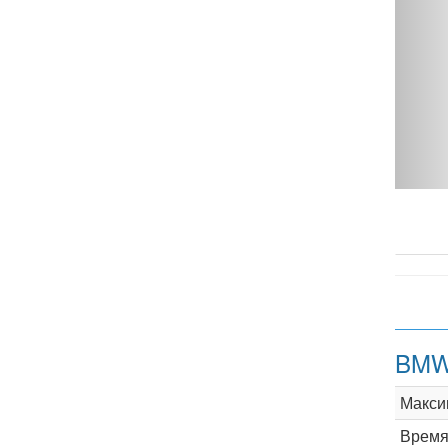
ive Tourer - фото 1
BMW 
Макси
Время 