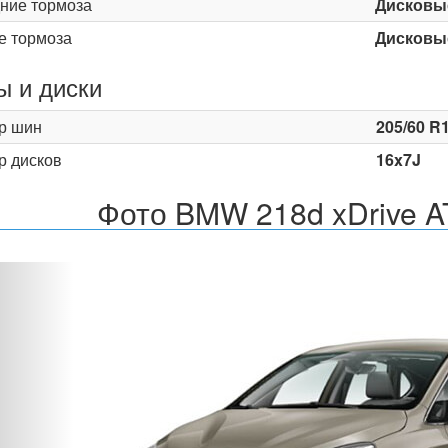
ние тормоза
Дисковы
е тормоза
Дисковы
 и диски
р шин
205/60 R
р дисков
16x7J
Фото BMW 218d xDrive AT
Назад