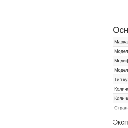
Осн
Марка
Модел
Модиф
Модел
Тип ку
Колич
Колич
Стран
Эксп