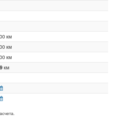
00 км
00 км
00 км
59
км
асчета.