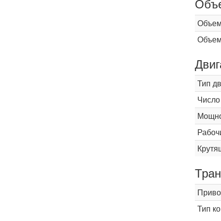
Объ
Объем
Объем
Двиг
Тип д
Число
Мощнос
Рабоч
Крутящ
Тран
Приво
Тип к