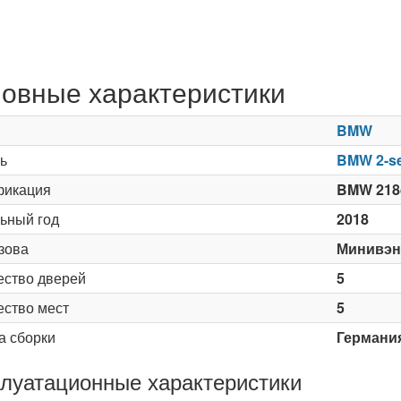
овные характеристики
BMW
ь
BMW 2-se
икация
BMW 218d
ьный год
2018
зова
Минивэн
ество дверей
5
ество мест
5
а сборки
Германи
луатационные характеристики