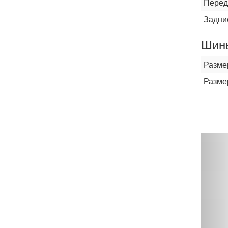
Перед
Задни
Шины
Разме
Разме