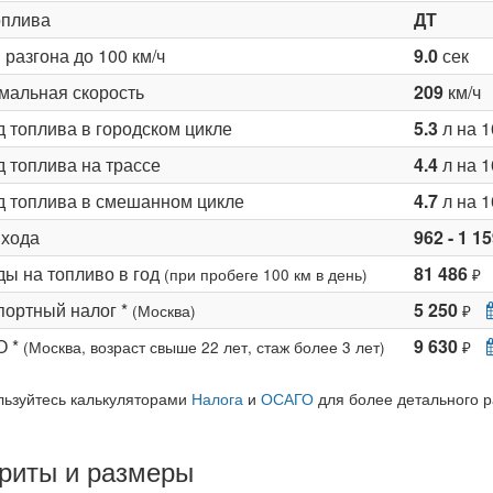
оплива
ДТ
разгона до 100 км/ч
9.0
сек
мальная скорость
209
км/ч
д топлива в городском цикле
5.3
л на 1
 топлива на трассе
4.4
л на 1
д топлива в смешанном цикле
4.7
л на 1
 хода
962 - 1 1
ды на топливо в год
81 486
(при пробеге 100 км в день)
₽
портный налог *
5 250
(Москва)
₽
О *
9 630
(Москва, возраст свыше 22 лет, стаж более 3 лет)
₽
льзуйтесь калькуляторами
Налога
и
ОСАГО
для более детального р
риты и размеры