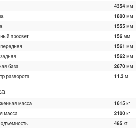
4354
мм
на
1800
мм
а
1555
мм
ный просвет
156
мм
 передняя
1561
мм
 задняя
1562
мм
ная база
2670
мм
тр разворота
11.3
м
са
женная масса
1615
кг
я масса
2100
кг
подъемность
485
кг