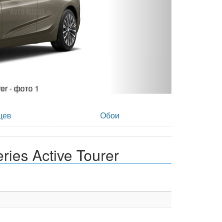
rer - фото 2
цев
Обои
es Active Tourer