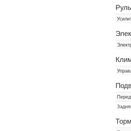
Рул
Усили
Элек
Элект
Кли
Управ
Подв
Перед
Задня
Торм