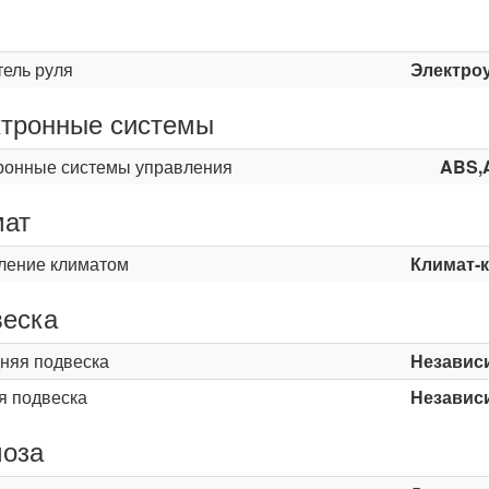
ь
тель руля
Электро
тронные системы
ронные системы управления
ABS,
мат
ление климатом
Климат-
еска
няя подвеска
Независ
я подвеска
Независ
оза