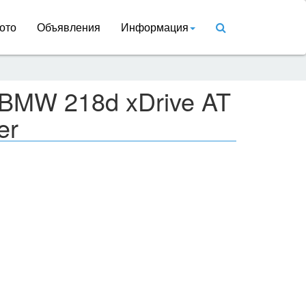
ото
Объявления
Информация
 BMW 218d xDrive AT
er