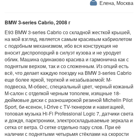
Елена, Москва
BMW 3-series Cabrio, 2008 г
Е93 BMW 3-series Cabrio со складной жесткой крышей,
на мой взгляд, является самым красивым кабриолетом
с подобным механизмом, ибо вся конструкция не
вносит диспропорций в силуэт кузова и не уродует
облик. Машина одинаково красива и гармонична как с
поднятым верхом, так и со сложенным. Из опций есть
всё, что делает каждую поездку на BMW 3-series Cabrio
еще более яркой, терпкой и незабываемой: М-
подвеска, М-обвес, специальный цвет, черный кожаный
М-салон с отделкой черным тополем, изящные 18-
дюймовые диски с разноширокой резиной Michelin Pilot
Sport, би-ксенон, I-Drive с TV-тюнером и навигацией,
топовая музыка Hi-Fi Professional Logic 7, датчики света
и дождя, парктроники, электроскладываемые зеркала и
сетка от ветра. О сетке отдельно пару слов. При её
наличии с поднятыми четырьмя стёклами на скорости