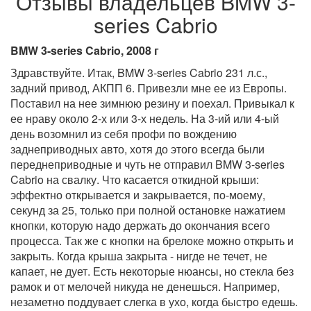
Отзывы владельцев BMW 3-
series Cabrio
BMW 3-series Cabrio, 2008 г
Здравствуйте. Итак, BMW 3-series Cabrio 231 л.с.,
задний привод, АКПП 6. Привезли мне ее из Европы.
Поставил на нее зимнюю резину и поехал. Привыкал к
ее нраву около 2-х или 3-х недель. На 3-ий или 4-ый
день возомнил из себя профи по вождению
заднеприводных авто, хотя до этого всегда были
переднеприводные и чуть не отправил BMW 3-series
Cabrio на свалку. Что касается откидной крыши:
эффектно открывается и закрывается, по-моему,
секунд за 25, только при полной остановке нажатием
кнопки, которую надо держать до окончания всего
процесса. Так же с кнопки на брелоке можно открыть и
закрыть. Когда крыша закрыта - нигде не течет, не
капает, не дует. Есть некоторые нюансы, но стекла без
рамок и от мелочей никуда не денешься. Например,
незаметно поддувает слегка в ухо, когда быстро едешь.