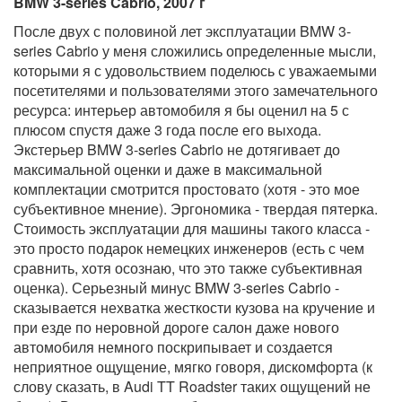
BMW 3-series Cabrio, 2007 г
После двух с половиной лет эксплуатации BMW 3-
series Cabrio у меня сложились определенные мысли,
которыми я с удовольствием поделюсь с уважаемыми
посетителями и пользователями этого замечательного
ресурса: интерьер автомобиля я бы оценил на 5 с
плюсом спустя даже 3 года после его выхода.
Экстерьер BMW 3-series Cabrio не дотягивает до
максимальной оценки и даже в максимальной
комплектации смотрится простовато (хотя - это мое
субъективное мнение). Эргономика - твердая пятерка.
Стоимость эксплуатации для машины такого класса -
это просто подарок немецких инженеров (есть с чем
сравнить, хотя осознаю, что это также субъективная
оценка). Серьезный минус BMW 3-series Cabrio -
сказывается нехватка жесткости кузова на кручение и
при езде по неровной дороге салон даже нового
автомобиля немного поскрипывает и создается
неприятное ощущение, мягко говоря, дискомфорта (к
слову сказать, в Audi TT Roadster таких ощущений не