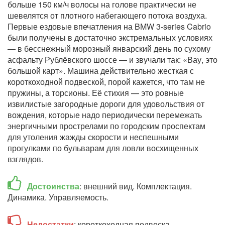
больше 150 км/ч волосы на голове практически не
шевелятся от плотного набегающего потока воздуха.
Первые ездовые впечатления на BMW 3-series Cabrio
были получены в достаточно экстремальных условиях
— в бесснежный морозный январский день по сухому
асфальту Рублёвского шоссе — и звучали так: «Вау, это
большой карт». Машина действительно жесткая с
короткоходной подвеской, порой кажется, что там не
пружины, а торсионы. Её стихия — это ровные
извилистые загородные дороги для удовольствия от
вождения, которые надо периодически перемежать
энергичными прострелами по городским проспектам
для утоления жажды скорости и неспешными
прогулками по бульварам для ловли восхищенных
взглядов.
Достоинства
: внешний вид. Комплектация.
Динамика. Управляемость.
Недостатки
: короткоходная подвеска.