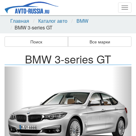
Togg
navig
Главная
Каталог авто
BMW
BMW 3-series GT
Поиск
Все марки
BMW 3-series GT
Назад
Впер