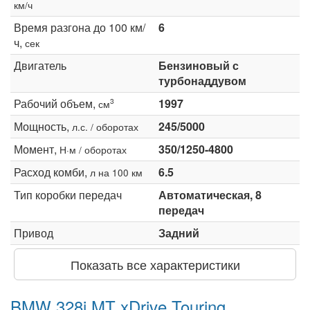
км/ч
Время разгона до 100 км/
6
ч,
сек
Двигатель
Бензиновый с
турбонаддувом
Рабочий объем,
1997
3
см
Мощность,
245/5000
л.с. / оборотах
Момент,
350/1250-4800
Н·м / оборотах
Расход комби,
6.5
л на 100 км
Тип коробки передач
Автоматическая, 8
передач
Привод
Задний
Показать все характеристики
BMW 328i MT xDrive Touring