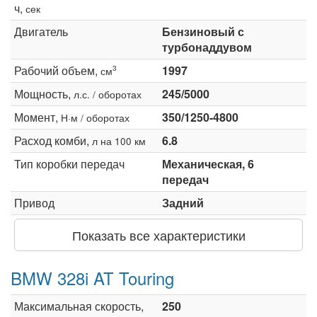
ч,
сек
Двигатель
Бензиновый с
турбонаддувом
Рабочий объем,
1997
3
см
Мощность,
245/5000
л.с. / оборотах
Момент,
350/1250-4800
Н·м / оборотах
Расход комби,
6.8
л на 100 км
Тип коробки передач
Механическая, 6
передач
Привод
Задний
Показать все характеристики
BMW 328i AT Touring
Максимальная скорость,
250