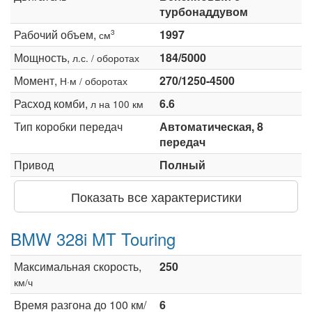
турбонаддувом
Рабочий объем,
1997
3
см
Мощность,
184/5000
л.с. / оборотах
Момент,
270/1250-4500
Н·м / оборотах
Расход комби,
6.6
л на 100 км
Тип коробки передач
Автоматическая, 8
передач
Привод
Полный
Показать все характеристики
BMW 328i MT Touring
Максимальная скорость,
250
км/ч
Время разгона до 100 км/
6