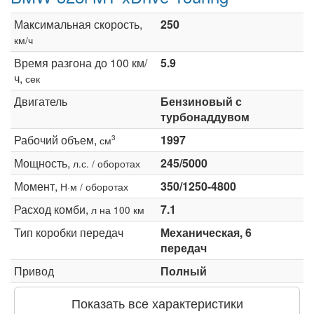
Максимальная скорость,
250
км/ч
Время разгона до 100 км/
5.9
ч,
сек
Двигатель
Бензиновый с
турбонаддувом
Рабочий объем,
1997
3
см
Мощность,
245/5000
л.с. / оборотах
Момент,
350/1250-4800
Н·м / оборотах
Расход комби,
7.1
л на 100 км
Тип коробки передач
Механическая, 6
передач
Привод
Полный
Показать все характеристики