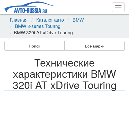
Togg
navig
Главная
Каталог авто
BMW
BMW 3-series Touring
BMW 320i AT xDrive Touring
Поиск
Все марки
Технические
характеристики BMW
320i AT xDrive Touring