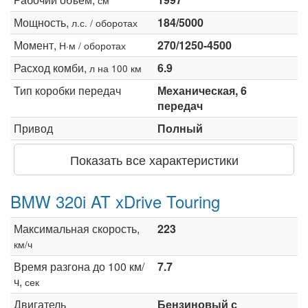
Мощность,
184/5000
л.с. / оборотах
Момент,
270/1250-4500
Н·м / оборотах
Расход комби,
6.9
л на 100 км
Тип коробки передач
Механическая, 6
передач
Привод
Полный
Показать все характеристики
BMW 320i AT xDrive Touring
Максимальная скорость,
223
км/ч
Время разгона до 100 км/
7.7
ч,
сек
Двигатель
Бензиновый с