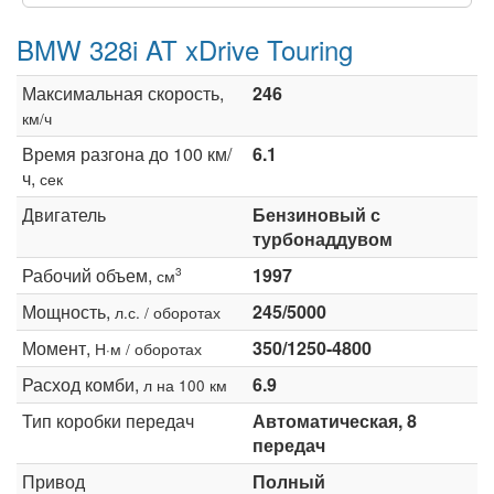
BMW 328i AT xDrive Touring
Максимальная скорость,
246
км/ч
Время разгона до 100 км/
6.1
ч,
сек
Двигатель
Бензиновый с
турбонаддувом
Рабочий объем,
1997
3
см
Мощность,
245/5000
л.с. / оборотах
Момент,
350/1250-4800
Н·м / оборотах
Расход комби,
6.9
л на 100 км
Тип коробки передач
Автоматическая, 8
передач
Привод
Полный