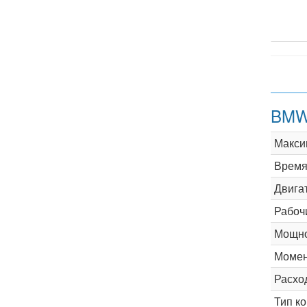
BMW
Макси
Время 
Двига
Рабоч
Мощно
Момен
Расхо
Тип к