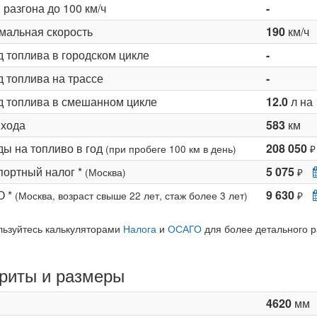
разгона до 100 км/ч
-
мальная скорость
190
км/ч
д топлива в городском цикле
-
 топлива на трассе
-
д топлива в смешанном цикле
12.0
л на 
 хода
583
км
ды на топливо в год
208 050
(при пробеге 100 км в день)
₽
портный налог *
5 075
(Москва)
₽
О *
9 630
(Москва, возраст свыше 22 лет, стаж более 3 лет)
₽
льзуйтесь калькуляторами
Налога
и
ОСАГО
для более детального р
риты и размеры
4620
мм