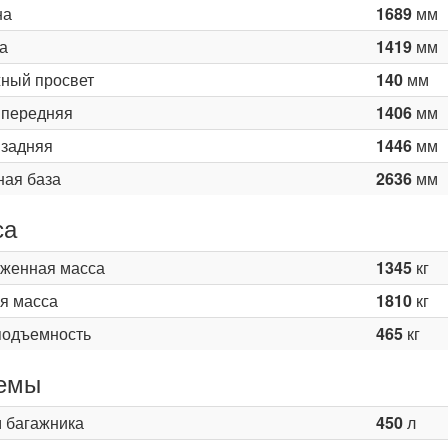
на
1689
мм
а
1419
мм
ный просвет
140
мм
 передняя
1406
мм
 задняя
1446
мм
ная база
2636
мм
са
женная масса
1345
кг
я масса
1810
кг
подъемность
465
кг
емы
 багажника
450
л