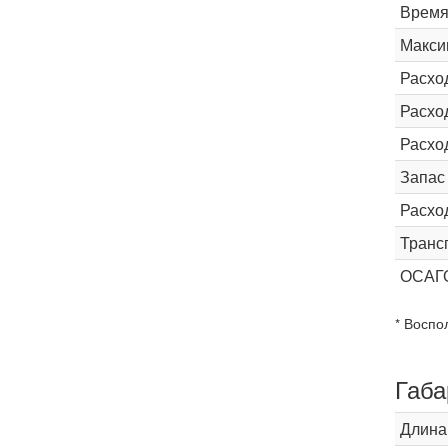
Время 
Макси
Расхо
Расход
Расхо
Запас
Расхо
Транс
ОСАГ
* Воспо
Габа
Длина