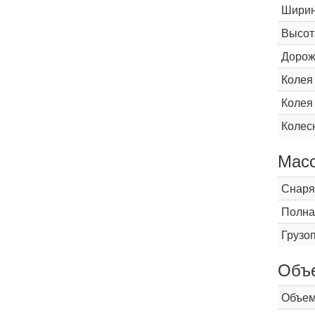
Шири
Высот
Дорож
Колея
Колея
Колес
Мас
Снаря
Полна
Грузо
Объ
Объем