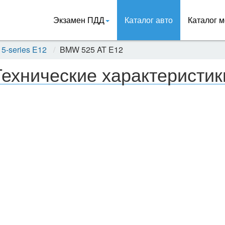
Экзамен ПДД
Каталог авто
Каталог м
5-series E12
BMW 525 AT E12
Технические характеристи