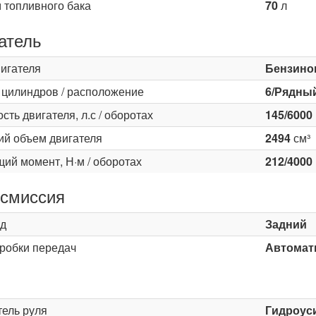
 топливного бака
70
л
атель
вигателя
Бензино
 цилиндров / расположение
6/Рядны
ть двигателя, л.с / оборотах
145/6000
ий объем двигателя
2494
см³
ий момент, Н·м / оборотах
212/4000
смиссия
д
Задний
оробки передач
Автомати
ь
тель руля
Гидроус