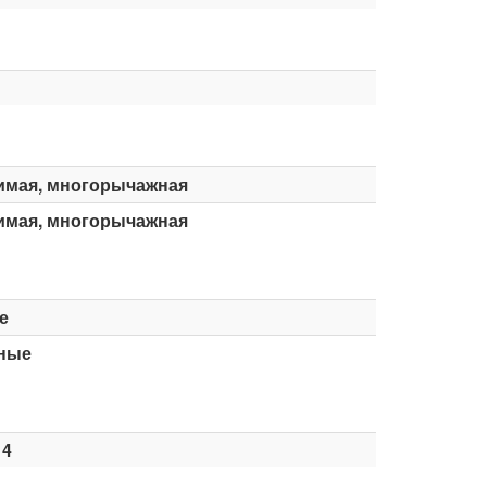
имая, многорычажная
имая, многорычажная
е
ные
14