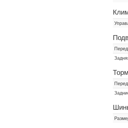
Кли
Управ
Подв
Перед
Задня
Торм
Перед
Задни
Шины
Разме