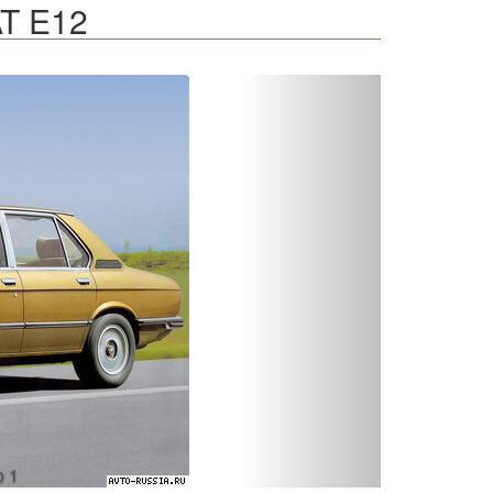
T E12
Вперед
о 2