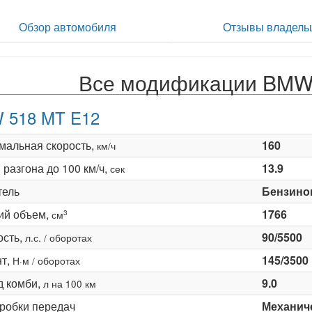
Обзор автомобиля
Отзывы владель
Все модификации BMW 
 518 MT E12
мальная скорость,
160
км/ч
разгона до 100 км/ч,
13.9
сек
тель
Бензино
ий объем,
1766
3
см
сть,
90/5500
л.с. / оборотах
т,
145/3500
Н·м / оборотах
д комби,
9.0
л на 100 км
оробки передач
Механиче