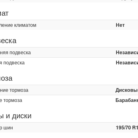
мат
ление климатом
Нет
еска
няя подвеска
Независ
я подвеска
Независ
оза
ние тормоза
Дисковы
е тормоза
Барабан
 и диски
р шин
195/70 R