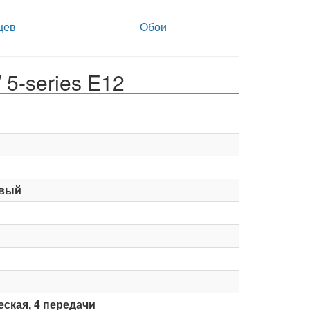
цев
Обои
5-series E12
вый
ская, 4 передачи