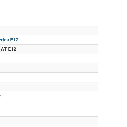
ries E12
 AT E12
я