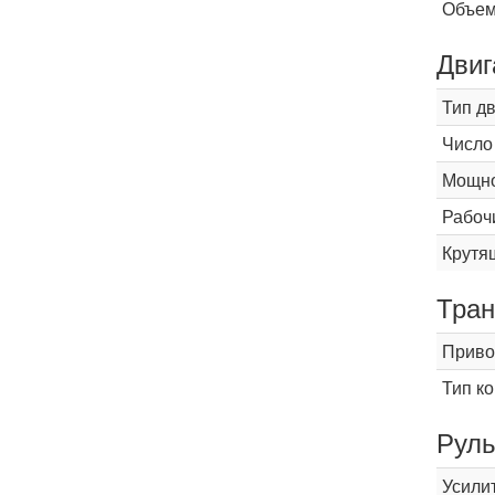
Объем
Двиг
Тип д
Число
Мощнос
Рабоч
Крутящ
Тран
Приво
Тип к
Рул
Усили