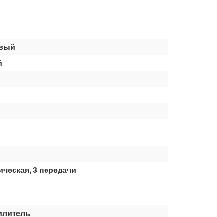
вый
й
ческая, 3 передачи
илитель