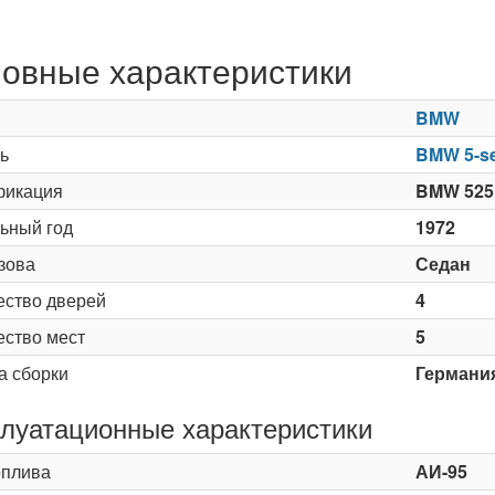
овные характеристики
BMW
ь
BMW 5-se
икация
BMW 525
ьный год
1972
зова
Седан
ество дверей
4
ество мест
5
а сборки
Германи
луатационные характеристики
оплива
АИ-95