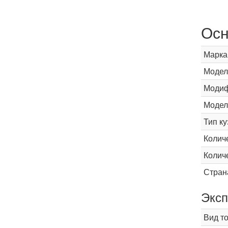
Осн
Марка
Модел
Модиф
Модел
Тип ку
Колич
Колич
Стран
Эксп
Вид т