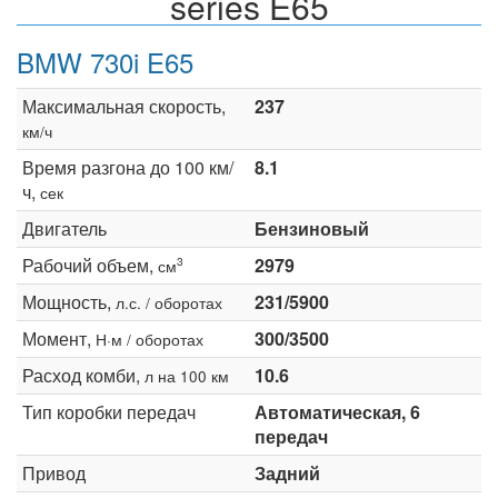
series E65
BMW 730i E65
Максимальная скорость,
237
км/ч
Время разгона до 100 км/
8.1
ч,
сек
Двигатель
Бензиновый
Рабочий объем,
2979
3
см
Мощность,
231/5900
л.с. / оборотах
Момент,
300/3500
Н·м / оборотах
Расход комби,
10.6
л на 100 км
Тип коробки передач
Автоматическая, 6
передач
Привод
Задний