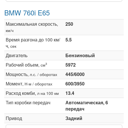
BMW 760i E65
Максимальная скорость,
250
км/ч
Время разгона до 100 км/
5.5
ч,
сек
Двигатель
Бензиновый
Рабочий объем,
5972
3
см
Мощность,
445/6000
л.с. / оборотах
Момент,
600/3950
Н·м / оборотах
Расход комби,
13.4
л на 100 км
Тип коробки передач
Автоматическая, 6
передач
Привод
Задний