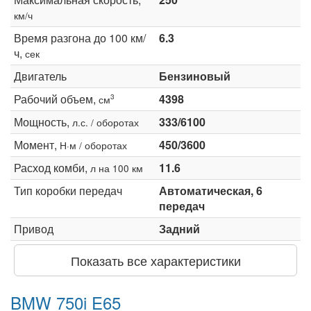
км/ч
Время разгона до 100 км/
6.3
ч,
сек
Двигатель
Бензиновый
Рабочий объем,
4398
3
см
Мощность,
333/6100
л.с. / оборотах
Момент,
450/3600
Н·м / оборотах
Расход комби,
11.6
л на 100 км
Тип коробки передач
Автоматическая, 6
передач
Привод
Задний
Показать все характеристики
BMW 750i E65