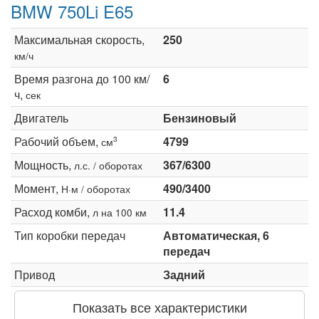
BMW 750Li E65
Максимальная скорость,
250
км/ч
Время разгона до 100 км/
6
ч,
сек
Двигатель
Бензиновый
Рабочий объем,
4799
3
см
Мощность,
367/6300
л.с. / оборотах
Момент,
490/3400
Н·м / оборотах
Расход комби,
11.4
л на 100 км
Тип коробки передач
Автоматическая, 6
передач
Привод
Задний
Показать все характеристики