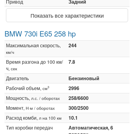
Привод
Задний
Показать все характеристики
BMW 730i E65 258 hp
Максимальная скорость,
244
км/ч
Время разгона до 100 км/
7.8
ч,
сек
Двигатель
Бензиновый
Рабочий объем,
2996
3
см
Мощность,
258/6600
л.с. / оборотах
Момент,
300/2500
Н·м / оборотах
Расход комби,
10.1
л на 100 км
Тип коробки передач
Автоматическая, 6