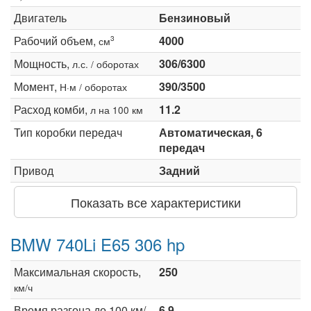
Двигатель
Бензиновый
Рабочий объем,
4000
3
см
Мощность,
306/6300
л.с. / оборотах
Момент,
390/3500
Н·м / оборотах
Расход комби,
11.2
л на 100 км
Тип коробки передач
Автоматическая, 6
передач
Привод
Задний
Показать все характеристики
BMW 740Li E65 306 hp
Максимальная скорость,
250
км/ч
Время разгона до 100 км/
6.9