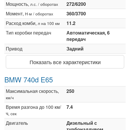
Мощность,
272/6200
л.с. / оборотах
Момент,
360/3700
Н·м / оборотах
Расход комби,
11.2
л на 100 км
Тип коробки передач
Автоматическая, 6
передач
Привод
Задний
Показать все характеристики
BMW 740d E65
Максимальная скорость,
250
км/ч
Время разгона до 100 км/
7.4
ч,
сек
Двигатель
Дизельный с
турбонаддувом