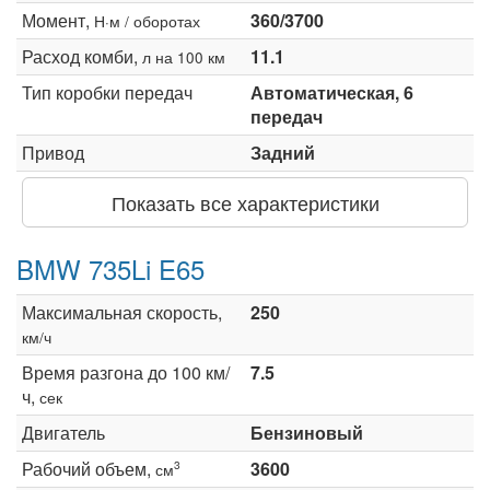
Момент,
360/3700
Н·м / оборотах
Расход комби,
11.1
л на 100 км
Тип коробки передач
Автоматическая, 6
передач
Привод
Задний
Показать все характеристики
BMW 735Li E65
Максимальная скорость,
250
км/ч
Время разгона до 100 км/
7.5
ч,
сек
Двигатель
Бензиновый
Рабочий объем,
3600
3
см