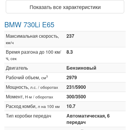
Показать все характеристики
BMW 730Li E65
Максимальная скорость,
237
км/ч
Время разгона до 100 км/
8.3
ч,
сек
Двигатель
Бензиновый
Рабочий объем,
2979
3
см
Мощность,
231/5900
л.с. / оборотах
Момент,
300/3500
Н·м / оборотах
Расход комби,
10.7
л на 100 км
Тип коробки передач
Автоматическая, 6
передач