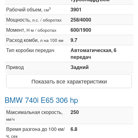
Рабочий объем,
3901
3
см
Мощность,
258/4000
л.с. / оборотах
Момент,
600/1900
Н·м / оборотах
Расход комби,
9.7
л на 100 км
Тип коробки передач
Автоматическая, 6
передач
Привод
Задний
Показать все характеристики
BMW 740i E65 306 hp
Максимальная скорость,
250
км/ч
Время разгона до 100 км/
6.8
ч,
сек