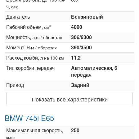
ч,
сек
Двигатель
Бензиновый
Рабочий объем,
4000
3
см
Мощность,
306/6300
л.с. / оборотах
Момент,
390/3500
Н·м / оборотах
Расход комби,
11.2
л на 100 км
Тип коробки передач
Автоматическая, 6
передач
Привод
Задний
Показать все характеристики
BMW 745i E65
Максимальная скорость,
250
км/ч