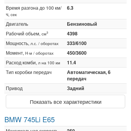
Время разгона до 100 км/
6.3
ч,
сек
Двигатель
Бензиновый
Рабочий объем,
4398
3
см
Мощность,
333/6100
л.с. / оборотах
Момент,
450/3600
Н·м / оборотах
Расход комби,
11.4
л на 100 км
Тип коробки передач
Автоматическая, 6
передач
Привод
Задний
Показать все характеристики
BMW 745Li E65
Максимальная скорость,
250