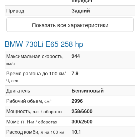
передач
Привод
Задний
Показать все характеристики
BMW 730Li E65 258 hp
Максимальная скорость,
244
км/ч
Время разгона до 100 км/
7.9
ч,
сек
Двигатель
Бензиновый
Рабочий объем,
2996
3
см
Мощность,
258/6600
л.с. / оборотах
Момент,
300/2500
Н·м / оборотах
Расход комби,
10.1
л на 100 км