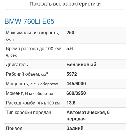
Показать все характеристики
BMW 760Li E65
Максимальная скорость,
250
км/ч
Время разгона до 100 км/
5.6
ч,
сек
Двигатель
Бензиновый
Рабочий объем,
5972
3
см
Мощность,
445/6000
л.с. / оборотах
Момент,
600/3950
Н·м / оборотах
Расход комби,
13.6
л на 100 км
Тип коробки передач
Автоматическая, 6
передач
Привод
Задний