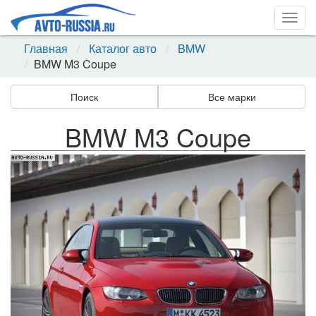
Togg
navig
Главная
Каталог авто
BMW
BMW M3 Coupe
Поиск
Все марки
BMW M3 Coupe
Назад
Впер