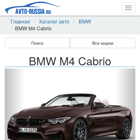
Togg
navig
Главная
Каталог авто
BMW
BMW M4 Cabrio
Поиск
Все марки
BMW M4 Cabrio
Назад
Впер