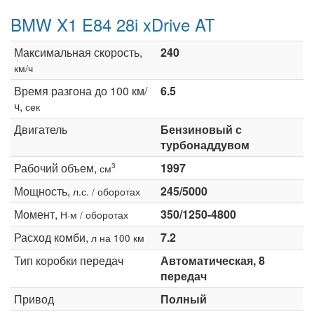
BMW X1 E84 28i xDrive AT
Максимальная скорость,
240
км/ч
Время разгона до 100 км/
6.5
ч,
сек
Двигатель
Бензиновый с
турбонаддувом
Рабочий объем,
1997
3
см
Мощность,
245/5000
л.с. / оборотах
Момент,
350/1250-4800
Н·м / оборотах
Расход комби,
7.2
л на 100 км
Тип коробки передач
Автоматическая, 8
передач
Привод
Полный