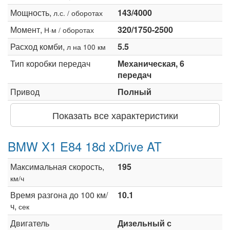
Мощность,
143/4000
л.с. / оборотах
Момент,
320/1750-2500
Н·м / оборотах
Расход комби,
5.5
л на 100 км
Тип коробки передач
Механическая, 6
передач
Привод
Полный
Показать все характеристики
BMW X1 E84 18d xDrive AT
Максимальная скорость,
195
км/ч
Время разгона до 100 км/
10.1
ч,
сек
Двигатель
Дизельный с