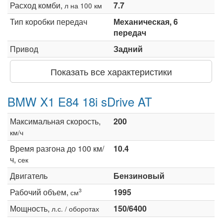
Расход комби,
7.7
л на 100 км
Тип коробки передач
Механическая, 6
передач
Привод
Задний
Показать все характеристики
BMW X1 E84 18i sDrive AT
Максимальная скорость,
200
км/ч
Время разгона до 100 км/
10.4
ч,
сек
Двигатель
Бензиновый
Рабочий объем,
1995
3
см
Мощность,
150/6400
л.с. / оборотах