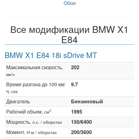
Обои
Все модификации BMW X1
E84
BMW X1 E84 18i sDrive MT
Максимальная скорость,
202
км/ч
Время разгона до 100 км/
9.7
ч,
сек
Двигатель
Бензиновый
Рабочий объем,
1995
3
см
Мощность,
150/6400
л.с. / оборотах
Момент,
200/3600
Н·м / оборотах