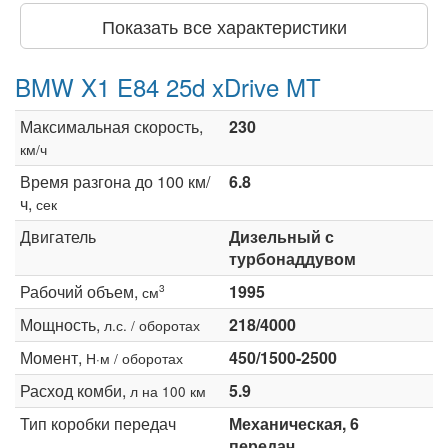
Показать все характеристики
BMW X1 E84 25d xDrive MT
Максимальная скорость,
230
км/ч
Время разгона до 100 км/
6.8
ч,
сек
Двигатель
Дизельный с
турбонаддувом
Рабочий объем,
1995
3
см
Мощность,
218/4000
л.с. / оборотах
Момент,
450/1500-2500
Н·м / оборотах
Расход комби,
5.9
л на 100 км
Тип коробки передач
Механическая, 6
передач