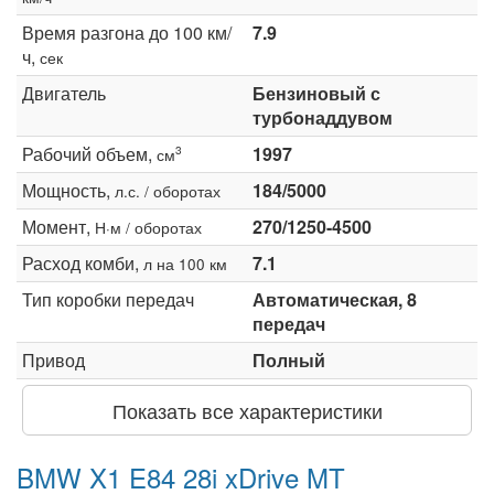
Время разгона до 100 км/
7.9
ч,
сек
Двигатель
Бензиновый с
турбонаддувом
Рабочий объем,
1997
3
см
Мощность,
184/5000
л.с. / оборотах
Момент,
270/1250-4500
Н·м / оборотах
Расход комби,
7.1
л на 100 км
Тип коробки передач
Автоматическая, 8
передач
Привод
Полный
Показать все характеристики
BMW X1 E84 28i xDrive MT