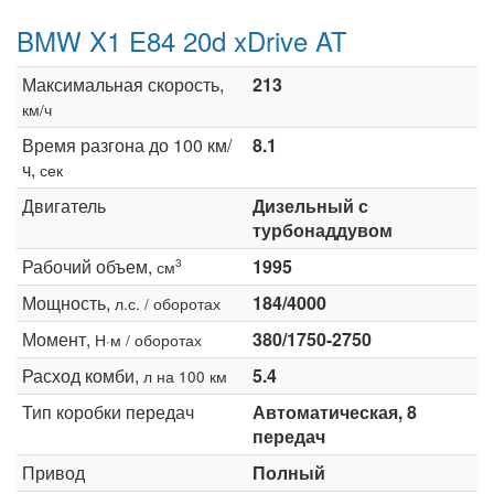
BMW X1 E84 20d xDrive AT
Максимальная скорость,
213
км/ч
Время разгона до 100 км/
8.1
ч,
сек
Двигатель
Дизельный с
турбонаддувом
Рабочий объем,
1995
3
см
Мощность,
184/4000
л.с. / оборотах
Момент,
380/1750-2750
Н·м / оборотах
Расход комби,
5.4
л на 100 км
Тип коробки передач
Автоматическая, 8
передач
Привод
Полный