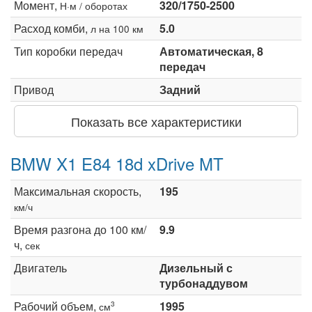
Момент,
320/1750-2500
Н·м / оборотах
Расход комби,
5.0
л на 100 км
Тип коробки передач
Автоматическая, 8
передач
Привод
Задний
Показать все характеристики
BMW X1 E84 18d xDrive MT
Максимальная скорость,
195
км/ч
Время разгона до 100 км/
9.9
ч,
сек
Двигатель
Дизельный с
турбонаддувом
Рабочий объем,
1995
3
см