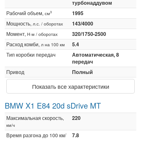
турбонаддувом
Рабочий объем,
1995
3
см
Мощность,
143/4000
л.с. / оборотах
Момент,
320/1750-2500
Н·м / оборотах
Расход комби,
5.4
л на 100 км
Тип коробки передач
Автоматическая, 8
передач
Привод
Полный
Показать все характеристики
BMW X1 E84 20d sDrive MT
Максимальная скорость,
220
км/ч
Время разгона до 100 км/
7.8