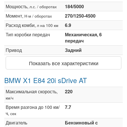
Мощность,
184/5000
л.с. / оборотах
Момент,
270/1250-4500
Н·м / оборотах
Расход комби,
6.9
л на 100 км
Тип коробки передач
Механическая, 6
передач
Привод
Задний
Показать все характеристики
BMW X1 E84 20i sDrive AT
Максимальная скорость,
220
км/ч
Время разгона до 100 км/
7.7
ч,
сек
Двигатель
Бензиновый с