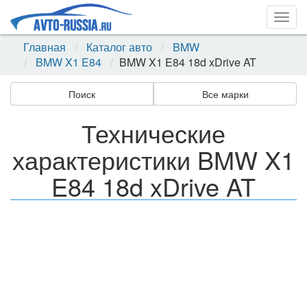
Togg
navig
Главная
Каталог авто
BMW
BMW X1 E84
BMW X1 E84 18d xDrive AT
Поиск
Все марки
Технические
характеристики BMW X1
E84 18d xDrive AT