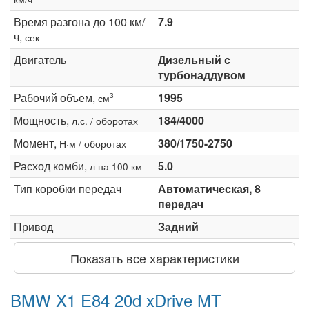
Время разгона до 100 км/
7.9
ч,
сек
Двигатель
Дизельный с
турбонаддувом
Рабочий объем,
1995
3
см
Мощность,
184/4000
л.с. / оборотах
Момент,
380/1750-2750
Н·м / оборотах
Расход комби,
5.0
л на 100 км
Тип коробки передач
Автоматическая, 8
передач
Привод
Задний
Показать все характеристики
BMW X1 E84 20d xDrive MT