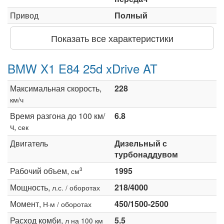
Привод
Полный
Показать все характеристики
BMW X1 E84 25d xDrive AT
Максимальная скорость,
228
км/ч
Время разгона до 100 км/
6.8
ч,
сек
Двигатель
Дизельный с
турбонаддувом
Рабочий объем,
1995
3
см
Мощность,
218/4000
л.с. / оборотах
Момент,
450/1500-2500
Н·м / оборотах
Расход комби,
5.5
л на 100 км