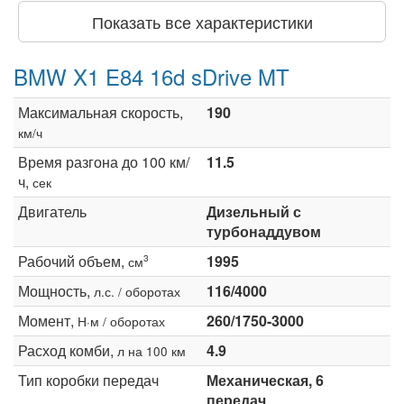
Показать все характеристики
BMW X1 E84 16d sDrive MT
Максимальная скорость,
190
км/ч
Время разгона до 100 км/
11.5
ч,
сек
Двигатель
Дизельный с
турбонаддувом
Рабочий объем,
1995
3
см
Мощность,
116/4000
л.с. / оборотах
Момент,
260/1750-3000
Н·м / оборотах
Расход комби,
4.9
л на 100 км
Тип коробки передач
Механическая, 6
передач