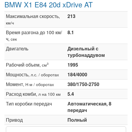
BMW X1 E84 20d xDrive AT
Максимальная скорость,
213
км/ч
Время разгона до 100 км/
8.1
ч,
сек
Двигатель
Дизельный с
турбонаддувом
Рабочий объем,
1995
3
см
Мощность,
184/4000
л.с. / оборотах
Момент,
380/1750-2750
Н·м / оборотах
Расход комби,
5.4
л на 100 км
Тип коробки передач
Автоматическая, 8
передач
Привод
Полный