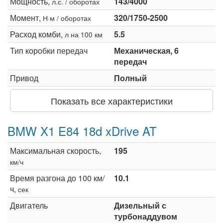
Мощность,
143/4000
л.с. / оборотах
Момент,
320/1750-2500
Н·м / оборотах
Расход комби,
5.5
л на 100 км
Тип коробки передач
Механическая, 6
передач
Привод
Полный
Показать все характеристики
BMW X1 E84 18d xDrive AT
Максимальная скорость,
195
км/ч
Время разгона до 100 км/
10.1
ч,
сек
Двигатель
Дизельный с
турбонаддувом