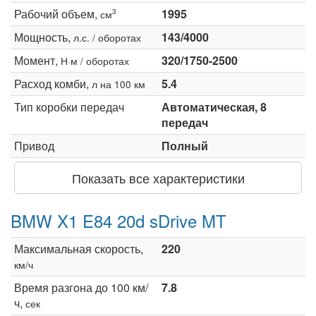
Рабочий объем,
1995
3
см
Мощность,
143/4000
л.с. / оборотах
Момент,
320/1750-2500
Н·м / оборотах
Расход комби,
5.4
л на 100 км
Тип коробки передач
Автоматическая, 8
передач
Привод
Полный
Показать все характеристики
BMW X1 E84 20d sDrive MT
Максимальная скорость,
220
км/ч
Время разгона до 100 км/
7.8
ч,
сек