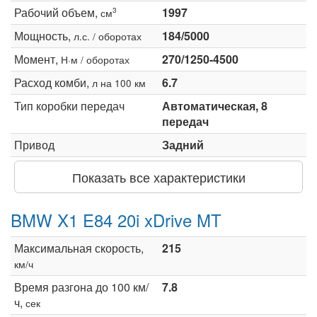
Рабочий объем,
1997
3
см
Мощность,
184/5000
л.с. / оборотах
Момент,
270/1250-4500
Н·м / оборотах
Расход комби,
6.7
л на 100 км
Тип коробки передач
Автоматическая, 8
передач
Привод
Задний
Показать все характеристики
BMW X1 E84 20i xDrive MT
Максимальная скорость,
215
км/ч
Время разгона до 100 км/
7.8
ч,
сек