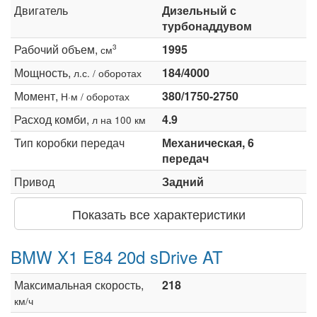
Двигатель
Дизельный с
турбонаддувом
Рабочий объем,
1995
3
см
Мощность,
184/4000
л.с. / оборотах
Момент,
380/1750-2750
Н·м / оборотах
Расход комби,
4.9
л на 100 км
Тип коробки передач
Механическая, 6
передач
Привод
Задний
Показать все характеристики
BMW X1 E84 20d sDrive AT
Максимальная скорость,
218
км/ч