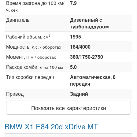
Время разгона до 100 км/
7.9
ч,
сек
Двигатель
Дизельный с
турбонаддувом
Рабочий объем,
1995
3
см
Мощность,
184/4000
л.с. / оборотах
Момент,
380/1750-2750
Н·м / оборотах
Расход комби,
5.0
л на 100 км
Тип коробки передач
Автоматическая, 8
передач
Привод
Задний
Показать все характеристики
BMW X1 E84 20d xDrive MT