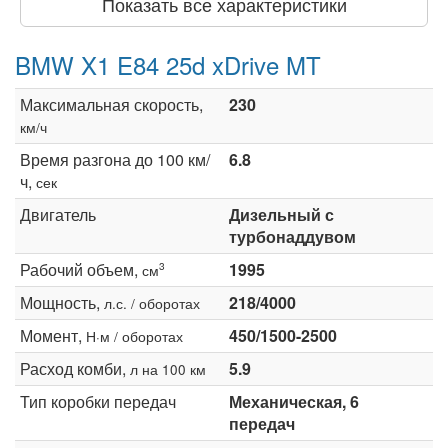
Показать все характеристики
BMW X1 E84 25d xDrive MT
Максимальная скорость,
230
км/ч
Время разгона до 100 км/
6.8
ч,
сек
Двигатель
Дизельный с
турбонаддувом
Рабочий объем,
1995
3
см
Мощность,
218/4000
л.с. / оборотах
Момент,
450/1500-2500
Н·м / оборотах
Расход комби,
5.9
л на 100 км
Тип коробки передач
Механическая, 6
передач