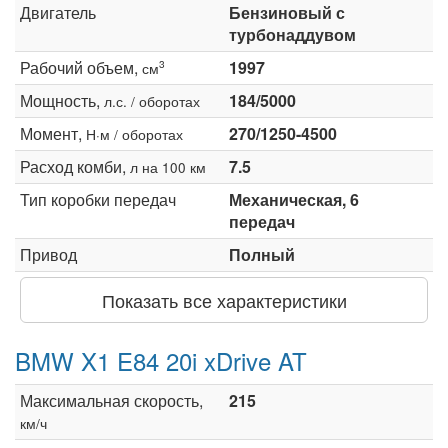
Двигатель
Бензиновый с
турбонаддувом
Рабочий объем,
1997
3
см
Мощность,
184/5000
л.с. / оборотах
Момент,
270/1250-4500
Н·м / оборотах
Расход комби,
7.5
л на 100 км
Тип коробки передач
Механическая, 6
передач
Привод
Полный
Показать все характеристики
BMW X1 E84 20i xDrive AT
Максимальная скорость,
215
км/ч