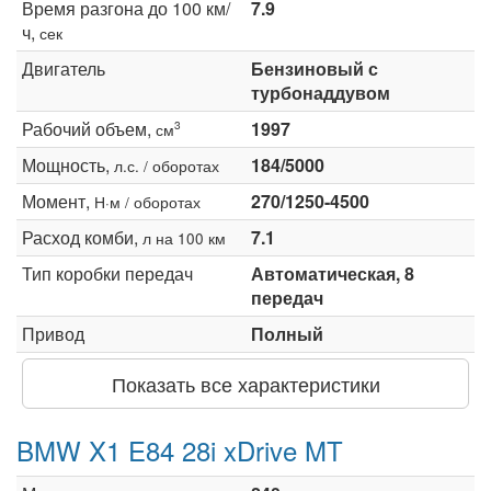
Время разгона до 100 км/
7.9
ч,
сек
Двигатель
Бензиновый с
турбонаддувом
Рабочий объем,
1997
3
см
Мощность,
184/5000
л.с. / оборотах
Момент,
270/1250-4500
Н·м / оборотах
Расход комби,
7.1
л на 100 км
Тип коробки передач
Автоматическая, 8
передач
Привод
Полный
Показать все характеристики
BMW X1 E84 28i xDrive MT