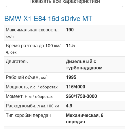
Показать все характеристики
BMW X1 E84 16d sDrive MT
Максимальная скорость,
190
км/ч
Время разгона до 100 км/
11.5
ч,
сек
Двигатель
Дизельный с
турбонаддувом
Рабочий объем,
1995
3
см
Мощность,
116/4000
л.с. / оборотах
Момент,
260/1750-3000
Н·м / оборотах
Расход комби,
4.9
л на 100 км
Тип коробки передач
Механическая, 6
передач