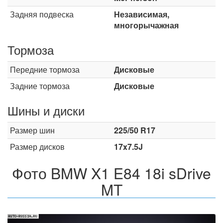
Задняя подвеска
Независимая,
многорычажная
Тормоза
Передние тормоза
Дисковые
Задние тормоза
Дисковые
Шины и диски
Размер шин
225/50 R17
Размер дисков
17x7.5J
Фото BMW X1 E84 18i sDrive
MT
Назад
Впер