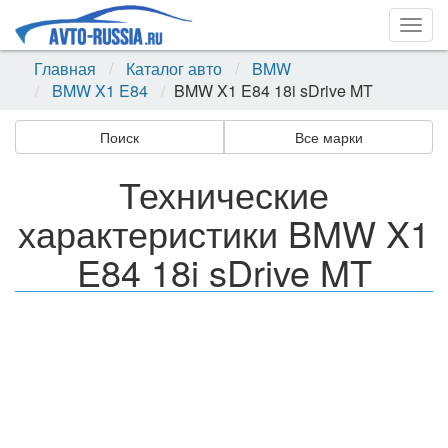
Togg
navig
Главная
Каталог авто
BMW
BMW X1 E84
BMW X1 E84 18i sDrive MT
Поиск
Все марки
Технические
характеристики BMW X1
E84 18i sDrive MT