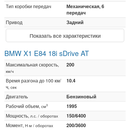
Тип коробки передач
Механическая, 6
передач
Привод
Задний
Показать все характеристики
BMW X1 E84 18i sDrive AT
Максимальная скорость,
200
км/ч
Время разгона до 100 км/
10.4
ч,
сек
Двигатель
Бензиновый
Рабочий объем,
1995
3
см
Мощность,
150/6400
л.с. / оборотах
Момент,
200/3600
Н·м / оборотах