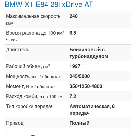
BMW X1 E84 28i xDrive AT
Максимальная скорость,
240
км/ч
Время разгона до 100 км/
6.5
ч,
сек
Двигатель
Бензиновый с
турбонаддувом
Рабочий объем,
1997
3
см
Мощность,
245/5000
л.с. / оборотах
Момент,
350/1250-4800
Н·м / оборотах
Расход комби,
7.2
л на 100 км
Тип коробки передач
Автоматическая, 8
передач
Привод
Полный