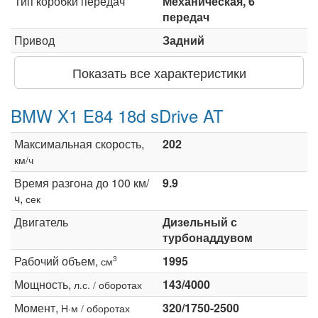
Тип коробки передач
Механическая, 6
передач
Привод
Задний
Показать все характеристики
BMW X1 E84 18d sDrive AT
Максимальная скорость,
202
км/ч
Время разгона до 100 км/
9.9
ч,
сек
Двигатель
Дизельный с
турбонаддувом
Рабочий объем,
1995
3
см
Мощность,
143/4000
л.с. / оборотах
Момент,
320/1750-2500
Н·м / оборотах