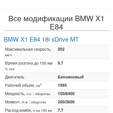
Все модификации BMW X1
E84
BMW X1 E84 18i sDrive MT
Максимальная скорость,
202
км/ч
Время разгона до 100 км/
9.7
ч,
сек
Двигатель
Бензиновый
Рабочий объем,
1995
3
см
Мощность,
150/6400
л.с. / оборотах
Момент,
200/3600
Н·м / оборотах
Расход комби,
7.7
л на 100 км