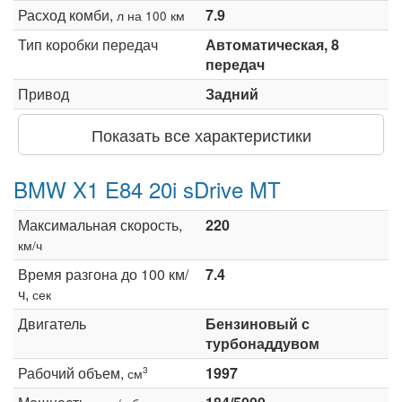
Расход комби,
7.9
л на 100 км
Тип коробки передач
Автоматическая, 8
передач
Привод
Задний
Показать все характеристики
BMW X1 E84 20i sDrive MT
Максимальная скорость,
220
км/ч
Время разгона до 100 км/
7.4
ч,
сек
Двигатель
Бензиновый с
турбонаддувом
Рабочий объем,
1997
3
см