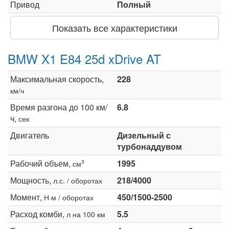
Привод
Полный
Показать все характеристики
BMW X1 E84 25d xDrive AT
Максимальная скорость,
228
км/ч
Время разгона до 100 км/
6.8
ч,
сек
Двигатель
Дизельный с
турбонаддувом
Рабочий объем,
1995
3
см
Мощность,
218/4000
л.с. / оборотах
Момент,
450/1500-2500
Н·м / оборотах
Расход комби,
5.5
л на 100 км