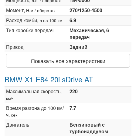
Мощность,
184/5000
л.с. / оборотах
Момент,
270/1250-4500
Н·м / оборотах
Расход комби,
6.9
л на 100 км
Тип коробки передач
Механическая, 6
передач
Привод
Задний
Показать все характеристики
BMW X1 E84 20i sDrive AT
Максимальная скорость,
220
км/ч
Время разгона до 100 км/
7.7
ч,
сек
Двигатель
Бензиновый с
турбонаддувом