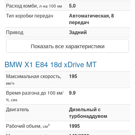
Расход комби,
5.0
л на 100 км
Тип коробки передач
Автоматическая, 8
передач
Привод
Задний
Показать все характеристики
BMW X1 E84 18d xDrive MT
Максимальная скорость,
195
км/ч
Время разгона до 100 км/
9.9
ч,
сек
Двигатель
Дизельный с
турбонаддувом
Рабочий объем,
1995
3
см