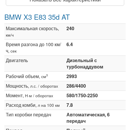
BMW X3 E83 35d AT
Максимальная скорость,
240
км/ч
Время разгона до 100 км/
6.4
ч,
сек
Двигатель
Дизельный с
турбонаддувом
Рабочий объем,
2993
3
см
Мощность,
286/4400
л.с. / оборотах
Момент,
580/1750-2250
Н·м / оборотах
Расход комби,
7.8
л на 100 км
Тип коробки передач
Автоматическая, 6
передач