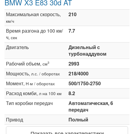
BMW X3 E83 30d AT
Максимальная скорость,
210
км/ч
Время разгона до 100 км/
7.7
ч,
сек
Двигатель
Дизельный с
турбонаддувом
Рабочий объем,
2993
3
см
Мощность,
218/4000
л.с. / оборотах
Момент,
500/1750-2750
Н·м / оборотах
Расход комби,
8.2
л на 100 км
Тип коробки передач
Автоматическая, 6
передач
Привод
Полный
Показать все характеристики