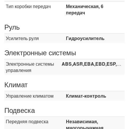
Тип коробки передач
Механическая, 6
передач
Руль
Усилитель руля
Гидроусилитель
Электронные системы
Электронные системы
ABS,ASR,EBA,EBD,ESP,HDC
управления
Климат
Управление климатом
Климат-контроль
Подвеска
Передняя подвеска
Независимая,
многорычажная