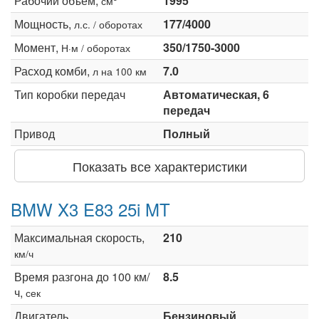
Рабочий объем,
1995
см
Мощность,
177/4000
л.с. / оборотах
Момент,
350/1750-3000
Н·м / оборотах
Расход комби,
7.0
л на 100 км
Тип коробки передач
Автоматическая, 6
передач
Привод
Полный
Показать все характеристики
BMW X3 E83 25i MT
Максимальная скорость,
210
км/ч
Время разгона до 100 км/
8.5
ч,
сек
Двигатель
Бензиновый