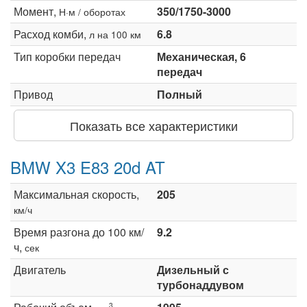
Момент,
350/1750-3000
Н·м / оборотах
Расход комби,
6.8
л на 100 км
Тип коробки передач
Механическая, 6
передач
Привод
Полный
Показать все характеристики
BMW X3 E83 20d AT
Максимальная скорость,
205
км/ч
Время разгона до 100 км/
9.2
ч,
сек
Двигатель
Дизельный с
турбонаддувом
3