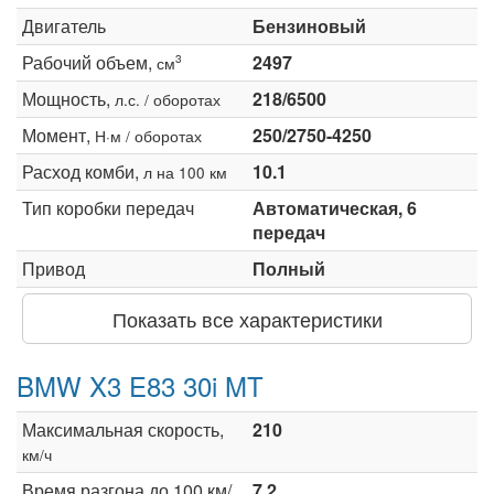
Двигатель
Бензиновый
Рабочий объем,
2497
3
см
Мощность,
218/6500
л.с. / оборотах
Момент,
250/2750-4250
Н·м / оборотах
Расход комби,
10.1
л на 100 км
Тип коробки передач
Автоматическая, 6
передач
Привод
Полный
Показать все характеристики
BMW X3 E83 30i MT
Максимальная скорость,
210
км/ч
Время разгона до 100 км/
7.2