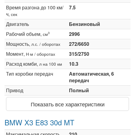
Время разгона до 100 км/
7.5
ч,
сек
Двигатель
Бензиновый
Рабочий объем,
2996
3
см
Мощность,
272/6650
л.с. / оборотах
Момент,
315/2750
Н·м / оборотах
Расход комби,
10.3
л на 100 км
Тип коробки передач
Автоматическая, 6
передач
Привод
Полный
Показать все характеристики
BMW X3 E83 30d MT
Максимальная скорость,
210