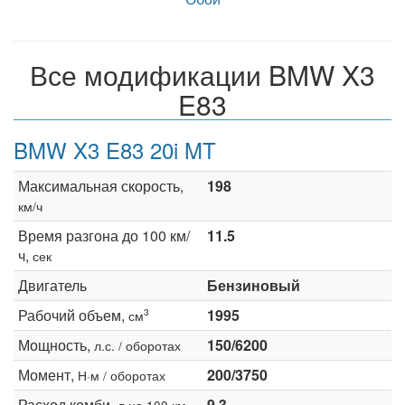
Все модификации BMW X3
E83
BMW X3 E83 20i MT
Максимальная скорость,
198
км/ч
Время разгона до 100 км/
11.5
ч,
сек
Двигатель
Бензиновый
Рабочий объем,
1995
3
см
Мощность,
150/6200
л.с. / оборотах
Момент,
200/3750
Н·м / оборотах
Расход комби,
9.3
л на 100 км