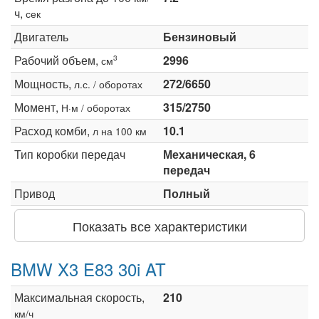
ч,
сек
Двигатель
Бензиновый
Рабочий объем,
2996
3
см
Мощность,
272/6650
л.с. / оборотах
Момент,
315/2750
Н·м / оборотах
Расход комби,
10.1
л на 100 км
Тип коробки передач
Механическая, 6
передач
Привод
Полный
Показать все характеристики
BMW X3 E83 30i AT
Максимальная скорость,
210
км/ч