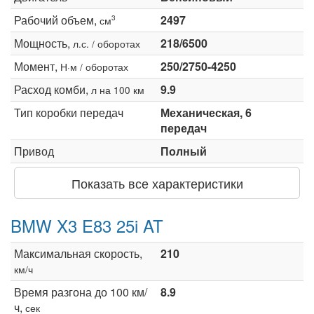
Рабочий объем,
2497
3
см
Мощность,
218/6500
л.с. / оборотах
Момент,
250/2750-4250
Н·м / оборотах
Расход комби,
9.9
л на 100 км
Тип коробки передач
Механическая, 6
передач
Привод
Полный
Показать все характеристики
BMW X3 E83 25i AT
Максимальная скорость,
210
км/ч
Время разгона до 100 км/
8.9
ч,
сек