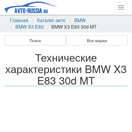
Togg
navig
Главная
Каталог авто
BMW
BMW X3 E83
BMW X3 E83 30d MT
Поиск
Все марки
Технические
характеристики BMW X3
E83 30d MT