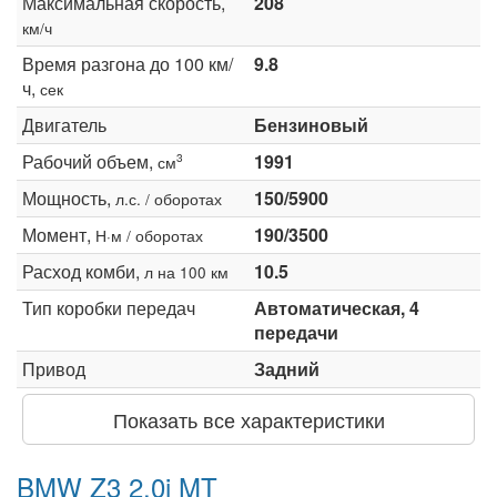
Максимальная скорость,
208
км/ч
Время разгона до 100 км/
9.8
ч,
сек
Двигатель
Бензиновый
Рабочий объем,
1991
3
см
Мощность,
150/5900
л.с. / оборотах
Момент,
190/3500
Н·м / оборотах
Расход комби,
10.5
л на 100 км
Тип коробки передач
Автоматическая, 4
передачи
Привод
Задний
Показать все характеристики
BMW Z3 2.0i MT