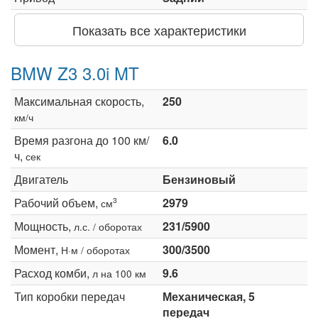
Показать все характеристики
BMW Z3 3.0i MT
Максимальная скорость,
250
км/ч
Время разгона до 100 км/
6.0
ч,
сек
Двигатель
Бензиновый
Рабочий объем,
2979
3
см
Мощность,
231/5900
л.с. / оборотах
Момент,
300/3500
Н·м / оборотах
Расход комби,
9.6
л на 100 км
Тип коробки передач
Механическая, 5
передач