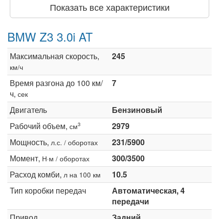
Показать все характеристики
BMW Z3 3.0i AT
Максимальная скорость,
245
км/ч
Время разгона до 100 км/
7
ч,
сек
Двигатель
Бензиновый
Рабочий объем,
2979
3
см
Мощность,
231/5900
л.с. / оборотах
Момент,
300/3500
Н·м / оборотах
Расход комби,
10.5
л на 100 км
Тип коробки передач
Автоматическая, 4
передачи
Привод
Задний