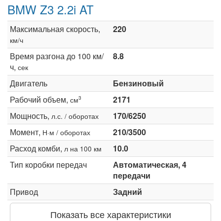
BMW Z3 2.2i AT
Максимальная скорость,
220
км/ч
Время разгона до 100 км/
8.8
ч,
сек
Двигатель
Бензиновый
Рабочий объем,
2171
3
см
Мощность,
170/6250
л.с. / оборотах
Момент,
210/3500
Н·м / оборотах
Расход комби,
10.0
л на 100 км
Тип коробки передач
Автоматическая, 4
передачи
Привод
Задний
Показать все характеристики