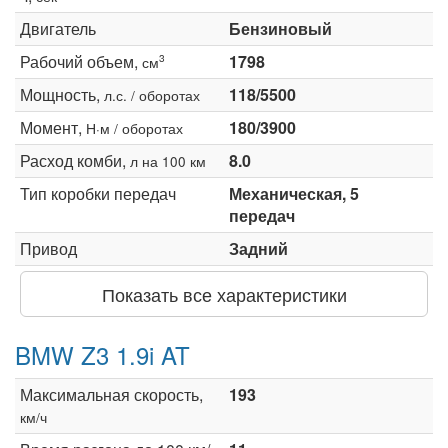
Двигатель
Бензиновый
Рабочий объем,
1798
3
см
Мощность,
118/5500
л.с. / оборотах
Момент,
180/3900
Н·м / оборотах
Расход комби,
8.0
л на 100 км
Тип коробки передач
Механическая, 5
передач
Привод
Задний
Показать все характеристики
BMW Z3 1.9i AT
Максимальная скорость,
193
км/ч