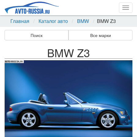
Togg
navig
Главная
Каталог авто
BMW
BMW Z3
Поиск
Все марки
BMW Z3
Назад
Впер