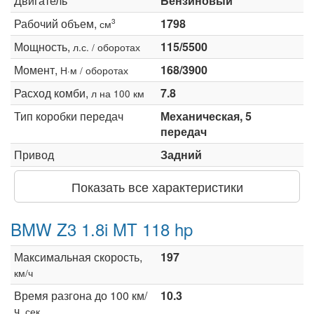
Двигатель
Бензиновый
Рабочий объем,
1798
3
см
Мощность,
115/5500
л.с. / оборотах
Момент,
168/3900
Н·м / оборотах
Расход комби,
7.8
л на 100 км
Тип коробки передач
Механическая, 5
передач
Привод
Задний
Показать все характеристики
BMW Z3 1.8i MT 118 hp
Максимальная скорость,
197
км/ч
Время разгона до 100 км/
10.3
ч,
сек