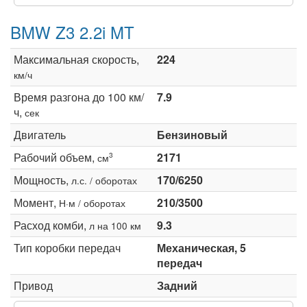
BMW Z3 2.2i MT
Максимальная скорость,
224
км/ч
Время разгона до 100 км/
7.9
ч,
сек
Двигатель
Бензиновый
Рабочий объем,
2171
3
см
Мощность,
170/6250
л.с. / оборотах
Момент,
210/3500
Н·м / оборотах
Расход комби,
9.3
л на 100 км
Тип коробки передач
Механическая, 5
передач
Привод
Задний