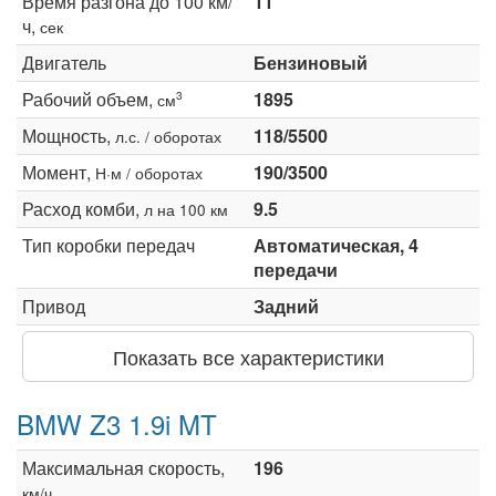
Время разгона до 100 км/
11
ч,
сек
Двигатель
Бензиновый
Рабочий объем,
1895
3
см
Мощность,
118/5500
л.с. / оборотах
Момент,
190/3500
Н·м / оборотах
Расход комби,
9.5
л на 100 км
Тип коробки передач
Автоматическая, 4
передачи
Привод
Задний
Показать все характеристики
BMW Z3 1.9i MT
Максимальная скорость,
196
км/ч