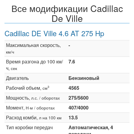
Все модификации Cadillac
De Ville
Cadillac DE Ville 4.6 AT 275 Hp
Максимальная скорость,
-
км/ч
Время разгона до 100 км/
7.6
ч,
сек
Двигатель
Бензиновый
Рабочий объем,
4565
3
см
Мощность,
275/5600
л.с. / оборотах
Момент,
407/4000
Н·м / оборотах
Расход комби,
13.5
л на 100 км
Тип коробки передач
Автоматическая, 4
передачи