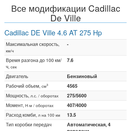
Все модификации Cadillac
De Ville
Cadillac DE Ville 4.6 AT 275 Hp
Максимальная скорость,
-
км/ч
Время разгона до 100 км/
7.6
ч,
сек
Двигатель
Бензиновый
Рабочий объем,
4565
3
см
Мощность,
275/5600
л.с. / оборотах
Момент,
407/4000
Н·м / оборотах
Расход комби,
13.5
л на 100 км
Тип коробки передач
Автоматическая, 4
передачи