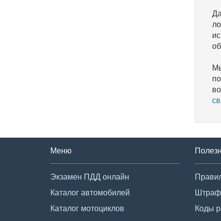
Да
ло
ис
об
Мы
по
во
св
Меню
Полез
Экзамен ПДД онлайн
Правил
Каталог автомобилей
Штраф
Каталог мотоциклов
Коды р