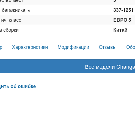
 багажника,
337-1251
л
ич. класс
ЕВРО 5
а сборки
Китай
р
Характеристики
Модификации
Отзывы
Обо
Все модели Chang
ить об ошибке