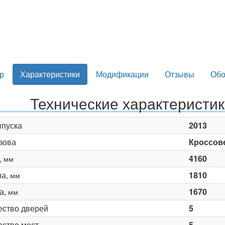
р
Характеристики
Модификации
Отзывы
Обо
Технические характеристи
ыпуска
2013
зова
Кроссов
,
4160
мм
на,
1810
мм
а,
1670
мм
ество дверей
5
ество мест
5