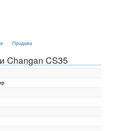
и
Продажа
ки Changan CS35
ер