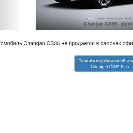
Changan CS35 - фото
томобиль Changan CS35 не продается в салонах оф
Перейти к современной мо
Changan CS35 Plus