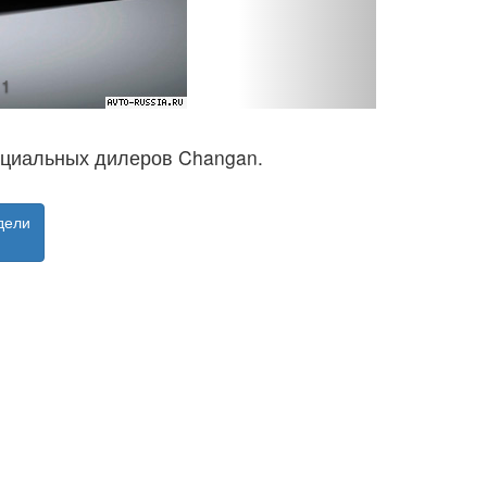
 1
ициальных дилеров Changan.
дели