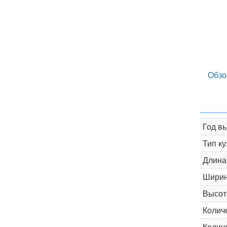
Обзо
Год в
Тип ку
Длина
Шири
Высот
Колич
Колич