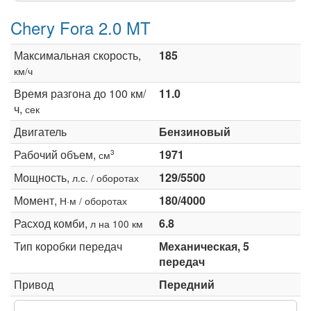
Chery Fora 2.0 MT
Максимальная скорость,
185
км/ч
Время разгона до 100 км/
11.0
ч,
сек
Двигатель
Бензиновый
Рабочий объем,
1971
3
см
Мощность,
129/5500
л.с. / оборотах
Момент,
180/4000
Н·м / оборотах
Расход комби,
6.8
л на 100 км
Тип коробки передач
Механическая, 5
передач
Привод
Передний