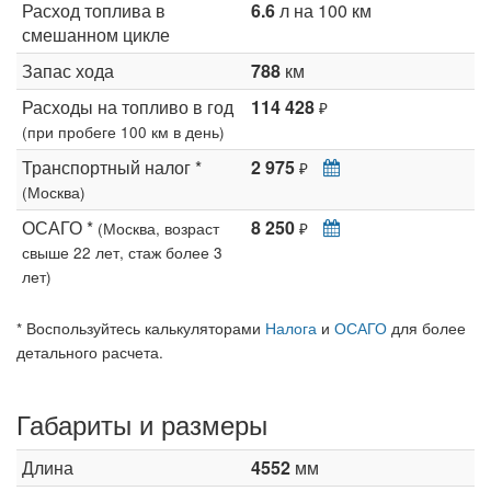
Расход топлива в
6.6
л на 100 км
смешанном цикле
Запас хода
788
км
Расходы на топливо в год
114 428
₽
(при пробеге 100 км в день)
Транспортный налог *
2 975
₽
(Москва)
ОСАГО *
8 250
(Москва, возраст
₽
свыше 22 лет, стаж более 3
лет)
* Воспользуйтесь калькуляторами
Налога
и
ОСАГО
для более
детального расчета.
Габариты и размеры
Длина
4552
мм