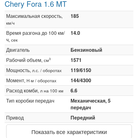
Chery Fora 1.6 MT
Максимальная скорость,
185
км/ч
Время разгона до 100 км/
14.0
ч,
сек
Двигатель
Бензиновый
Рабочий объем,
1571
3
см
Мощность,
119/6150
л.с. / оборотах
Момент,
144/4300
Н·м / оборотах
Расход комби,
6.6
л на 100 км
Тип коробки передач
Механическая, 5
передач
Привод
Передний
Показать все характеристики