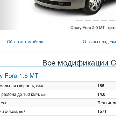
Chery Fora 2.0 MT - ф
Обзор автомобиля
Отзывы владель
Все модификации C
y Fora 1.6 MT
мальная скорость,
185
км/ч
разгона до 100 км/ч,
14.0
сек
тель
Бензино
ий объем,
1571
3
см