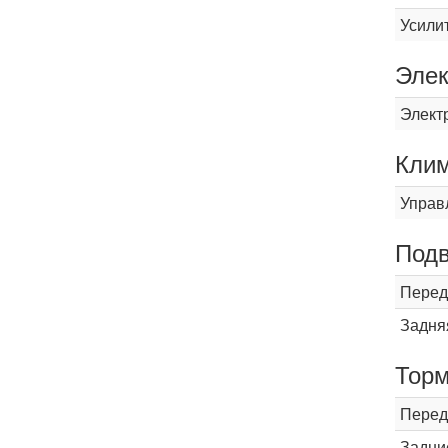
Усили
Элек
Элект
Кли
Управ
Подв
Перед
Задня
Торм
Перед
Задни