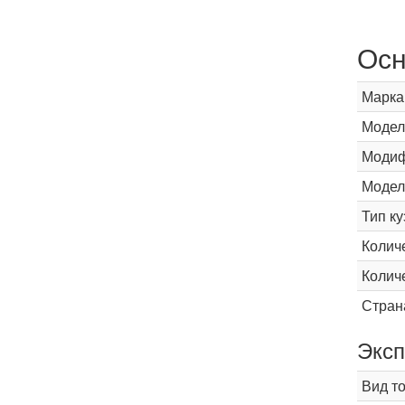
Осн
Марка
Модел
Модиф
Модел
Тип ку
Колич
Колич
Стран
Эксп
Вид т