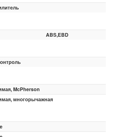
илитель
ABS,EBD
контроль
имая, McPherson
имая, многорычажная
е
е