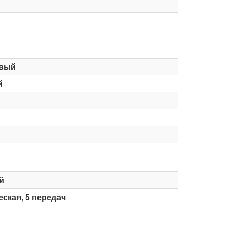
вый
й
й
ская, 5 передач