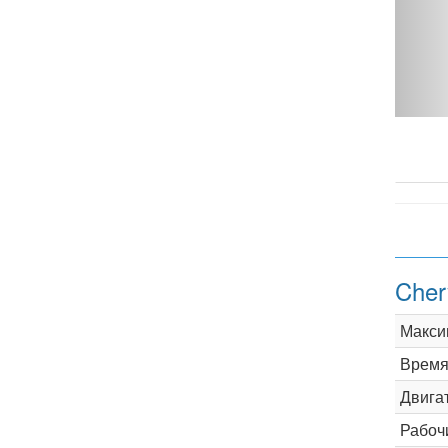
MT - фото 1
Cher
Макси
Время 
Двига
Рабоч