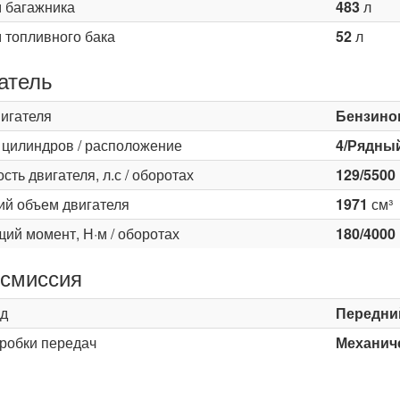
 багажника
483
л
 топливного бака
52
л
атель
вигателя
Бензино
 цилиндров / расположение
4/Рядны
ть двигателя, л.с / оборотах
129/5500
ий объем двигателя
1971
см³
ий момент, Н·м / оборотах
180/4000
смиссия
д
Передни
оробки передач
Механиче
ь