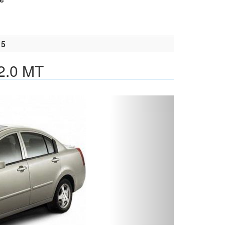
15
2.0 MT
Вперед