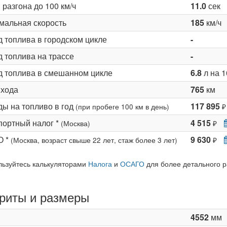
разгона до 100 км/ч
11.0
сек
мальная скорость
185
км/ч
д топлива в городском цикле
-
 топлива на трассе
-
д топлива в смешанном цикле
6.8
л на 1
 хода
765
км
ды на топливо в год
117 895
(при пробеге 100 км в день)
₽
портный налог *
4 515
(Москва)
₽
О *
9 630
(Москва, возраст свыше 22 лет, стаж более 3 лет)
₽
льзуйтесь калькуляторами
Налога
и
ОСАГО
для более детального р
риты и размеры
4552
мм