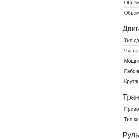
Объем
Объем
Двиг
Тип д
Число
Мощнос
Рабоч
Крутящ
Тран
Приво
Тип к
Рул