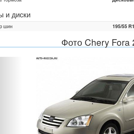
 и диски
р шин
195/55 R
Фото Chery Fora 
Назад