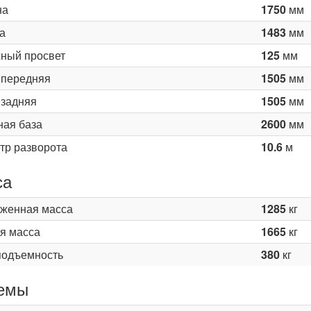
на
1750
мм
а
1483
мм
ный просвет
125
мм
 передняя
1505
мм
 задняя
1505
мм
ная база
2600
мм
тр разворота
10.6
м
са
женная масса
1285
кг
я масса
1665
кг
подъемность
380
кг
емы