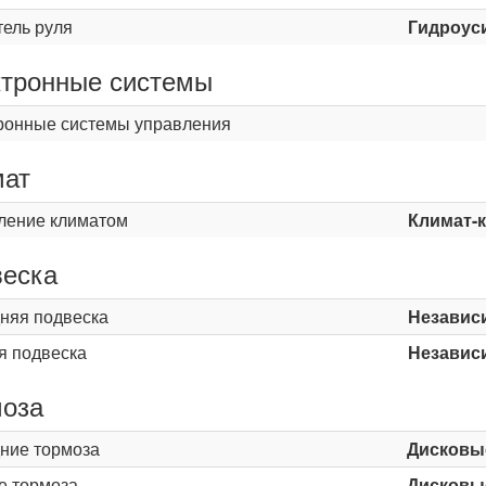
тель руля
Гидроус
тронные системы
ронные системы управления
мат
ление климатом
Климат-
еска
няя подвеска
Независ
я подвеска
Независ
оза
ние тормоза
Дисковы
е тормоза
Дисковы