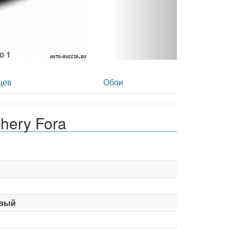
ото 2
цев
Обои
hery Fora
вый