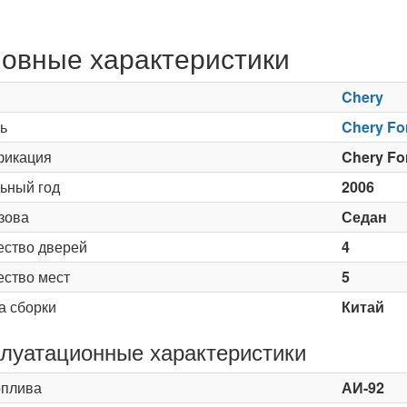
овные характеристики
Chery
ь
Chery Fo
икация
Chery Fo
ьный год
2006
зова
Седан
ество дверей
4
ество мест
5
а сборки
Китай
луатационные характеристики
оплива
АИ-92