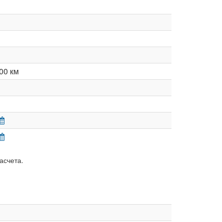
00 км
асчета.