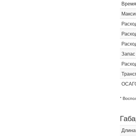
Время 
Макси
Расхо
Расход
Расхо
Запас
Расхо
Транс
ОСАГ
* Воспо
Габа
Длина