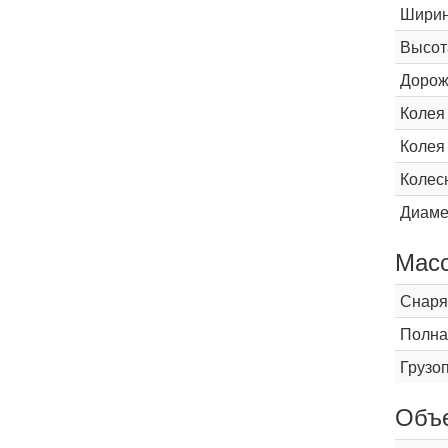
Шири
Высот
Дорож
Колея
Колея
Колес
Диаме
Мас
Снаря
Полна
Грузо
Объ